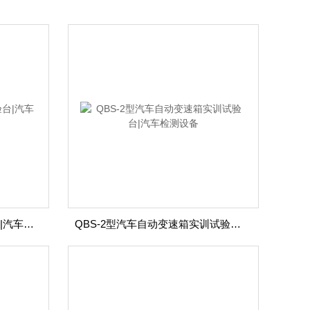
TQD-1型汽车电器万能试验台|汽车检测设备
QBS-2型汽车自动变速箱实训试验台|汽车检测设备