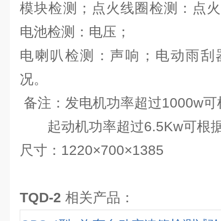
模块检测；点火线圈检测：点火
电池检测：电压；
电喇叭检测：声响；电动雨刮
况。
备注：发电机功率超过1000w
起动机功率超过6.5Kw可根
尺寸：1220×700×1385
TQD-2
相关产品：