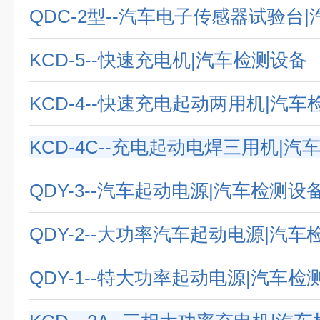
QDC-2型--汽车电子传感器试验台
KCD-5--快速充电机|汽车检测设备
KCD-4--快速充电起动两用机|汽
KCD-4C--充电起动电焊三用机|汽
QDY-3--汽车起动电源|汽车检测设
QDY-2--大功率汽车起动电源|汽车
QDY-1--特大功率起动电源|汽车检