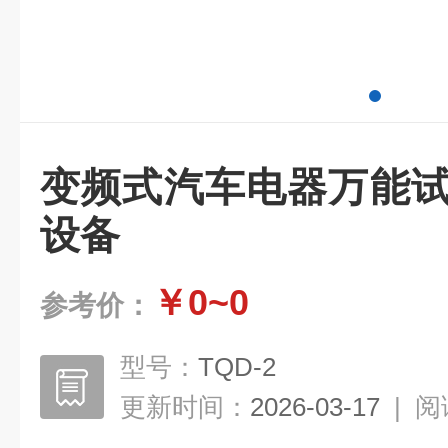
变频式汽车电器万能试
设备
￥0~0
参考价：
型号：
TQD-2
更新时间：
2026-03-17
|
阅