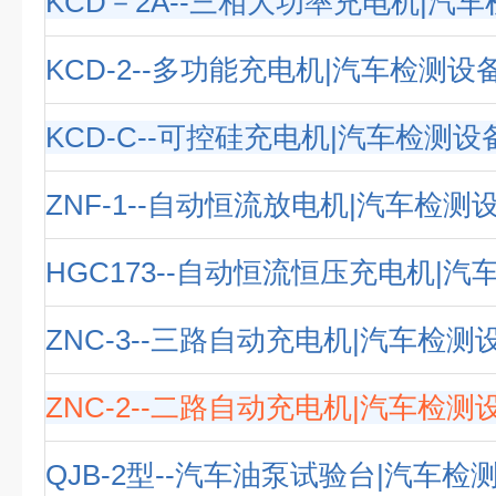
KCD－2A--三相大功率充电机|汽
KCD-2--多功能充电机|汽车检测设
KCD-C--可控硅充电机|汽车检测设
ZNF-1--自动恒流放电机|汽车检测
HGC173--自动恒流恒压充电机|
ZNC-3--三路自动充电机|汽车检测
ZNC-2--二路自动充电机|汽车检测
QJB-2型--汽车油泵试验台|汽车检