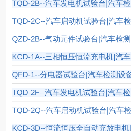
TQD-2B--汽车发电机试验台|汽车
TQD-2C--汽车启动机试验台|汽车
QZD-2B--气动元件试验台|汽车检
KCD-1A--三相恒压恒流充电机|汽
QFD-1--分电器试验台|汽车检测设
TQD-2F--汽车发电机试验台|汽车
TQD-2Q--汽车启动机试验台|汽车
KCD-3D--恒流恒压全自动充放电