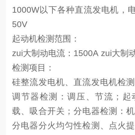
1000W以下各种直流发电机，电流
50V
起动机检测范围：
zui大制动电流：1500A zui大制
检测项目：
硅整流发电机、直流发电机检测
调节器检测：调压、节流；起
载、吸合开关；分电器检测：机
分电器分火均匀性检测、点火提