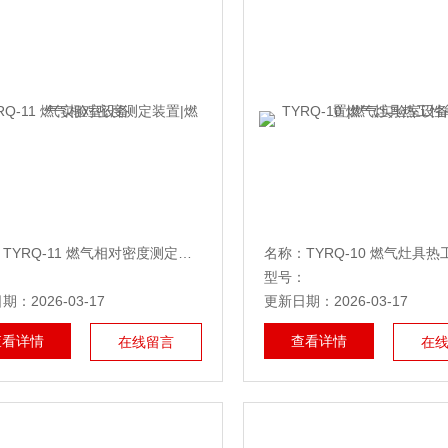
名称：TYRQ-11 燃气相对密度测定装置|燃气实验室设备
：
型号：
：2026-03-17
更新日期：2026-03-17
查看详情
查看详情
在线留言
在