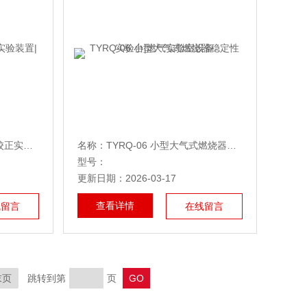
名称：TYRQ-07 煤气表流量校正实验装置|燃气实验室设备
名称：TYRQ-06 小型大气式燃烧器稳定性实验台|燃气实验室设备
型号：
更新日期：2026-03-17
查看详情
线留言
在线留言
末页
跳转到第
页