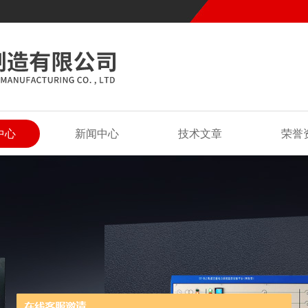
中心
新闻中心
技术文章
荣誉