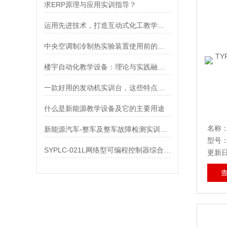
求ERP原理与应用实训指导？
运用先进技术，打造互动式化工教学设备
中央空调制冷制热实验装置使用前的操作说明
楼宇自动化教学设备：理论与实践融合的智能教学平台
一款好用的发动机实训台，这些特点必须要具备
什么是新能源教学设备及它的主要用途
新能源汽车-整车及整车故障检测实训教学平台
型号
SYPLC-021L网络型可编程控制器综合实训装置
更新日期