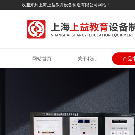
欢迎来到上海上益教育设备制造有限公司网站！
网站首页
关于我们
产品