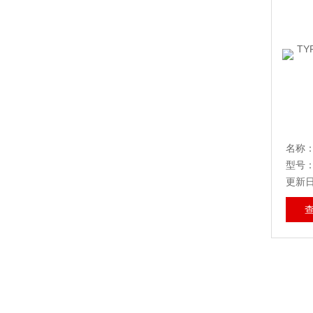
型号
更新日期