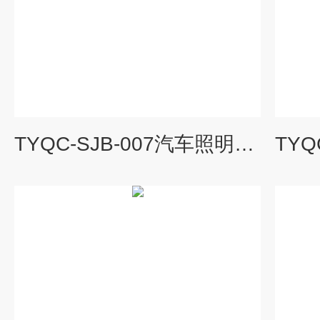
TYQC-SJB-007汽车照明、信号、仪表、雨刮系统示教板|汽车示教板