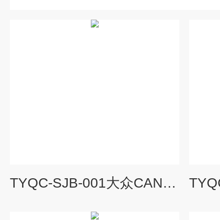
TYQC-SJB-001大众CAN数据传输网络系统示教板|汽车示教板