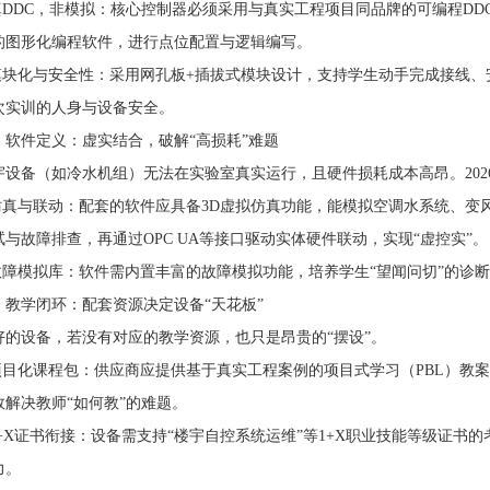
DDC，非模拟：核心控制器必须采用与真实工程项目同品牌的可编程DD
的图形化编程软件，进行点位配置与逻辑编写。
块化与安全性：采用网孔板+插拔式模块设计，支持学生动手完成接线、
次实训的人身与设备安全。
、软件定义：虚实结合，破解“高损耗”难题
备（如冷水机组）无法在实验室真实运行，且硬件损耗成本高昂。202
真与联动：配套的软件应具备3D虚拟仿真功能，能模拟空调水系统、变
与故障排查，再通过OPC UA等接口驱动实体硬件联动，实现“虚控实”。
障模拟库：软件需内置丰富的故障模拟功能，培养学生“望闻问切”的诊
、教学闭环：配套资源决定设备“天花板”
设备，若没有对应的教学资源，也只是昂贵的“摆设”。
目化课程包：供应商应提供基于真实工程案例的项目式学习（PBL）教
效解决教师“如何教”的难题。
+X证书衔接：设备需支持“楼宇自控系统运维”等1+X职业技能等级证书
力。