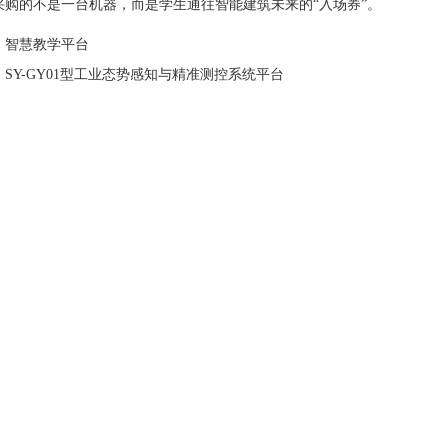
采购的不是一台机器，而是学生通往智能建筑未来的“入场券”。
：
智慧教学平台
：
SY-GY01型工业态势感知与精准测控系统平台