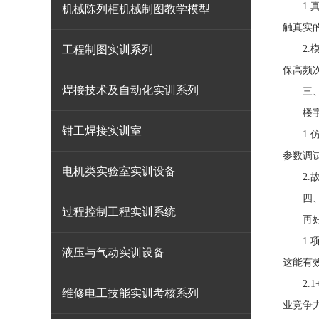
1.真
机械陈列柜机械制图教学模型
触真实
工程制图实训系列
2.模
保高频
焊接技术及自动化实训系列
三
楼宇设
钳工焊接实训室
1.仿
参数调试
电机类实验室实训设备
2.故
四
过程控制工程实训系统
再好的
1.项
液压与气动实训设备
这能有
2.1
维修电工技能实训考核系列
业竞争