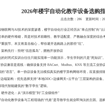
2026年楼宇自动化教学设备选购
点击次数：286
更新时间：2026
联网与AI技术的深度渗透，楼宇自动化行业正经历从“单点控制”向“云
简单的硬件堆砌，而是对技术前瞻性、教学适配度、产教融合深度的综合
严重脱节。本文将直击核心，帮你避开选购路上的那些“坑”。
、架构先行：拒绝“信息孤岛”，拥抱开放协议
封闭式实训台往往只能实现单一功能演示，学生学到的只是“死知识”。2
议兼容是底线：确保设备支持 BACnet、Modbus、KNX 等主流
握的“语言”。单一协议设备无法模拟真实的楼宇异构网络环境，应直接排
边端架构：优先选择支持“本地DDC+边缘网关+云平台”三层架构的设
解现代智能建筑的“数字孪生”逻辑。
、硬件进化：从“演示模型”到“工业级组件”
动化教学设备与工程现场的“代差”是导致学生就业即淘汰的主因。选购