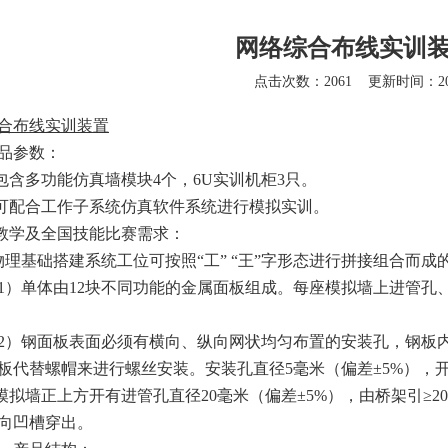
网络综合布线实训
点击次数：2061
更新时间：202
合布线实训装置
品参数：
.包含多功能仿真墙模块4个，6U实训机柜3只。
.可配合工作子系统仿真软件系统进行模拟实训。
.教学及全国技能比赛需求：
物理基础搭建系统工位可按照
“工” “王”字形态进行拼接组合
1）单体由12块不同功能的金属面板组成。每座模拟墙上进管孔
2）钢面板表面必须有横向、纵向网状均匀布置的安装孔，钢板
板代替螺帽来进行螺丝安装。安装孔直径5毫米（偏差±5%），开
.模拟墙正上方开有进管孔直径20毫米（偏差±5%），由桥架引≥
向凹槽穿出。