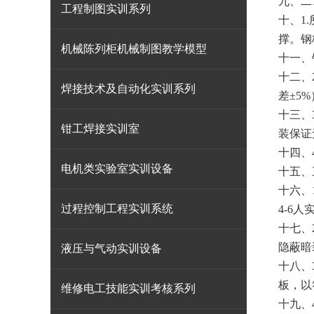
九、
二
工程制图实训系列
十、
1
撑。钢
机械陈列柜机械制图教学模型
十一、
十二、
焊接技术及自动化实训系列
差±5
十三、
钳工焊接实训室
装保证
十四、
电机类实验室实训设备
十五、
十六、
过程控制工程实训系统
4-6人
十七、
隐蔽暗
液压与气动实训设备
十八、
板，以
维修电工技能实训考核系列
十九、