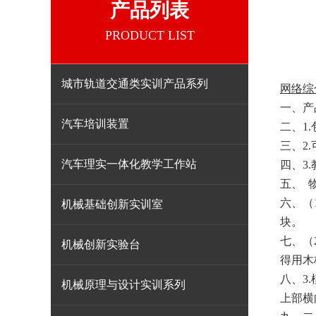
产品列表
PRODUCT LIST
城市轨道交通类实训产品系列
网络综
一、
产
汽车培训装置
二、
1
三、
2
汽车理实一体化教学工作站
四、
3
五、
六、
（
机械基础创新实训室
块。
七、
（
机械创新实验台
得用木
八、
3
机械原理与设计实训系列
上部横