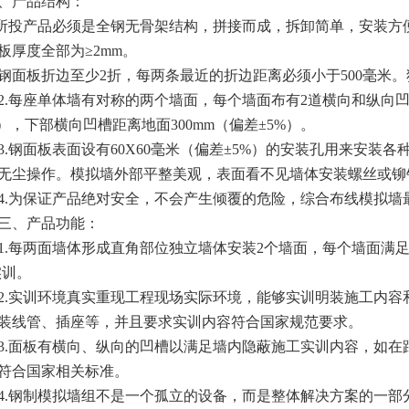
、产品结构：
.所投产品必须是全钢无骨架结构，拼接而成，拆卸简单，安装
板厚度全部为≥2mm。
钢面板折边至少
2折，每两条最近的折边距离必须小于500毫米。独立墙
2.每座单体墙有对称的两个墙面，每个墙面布有2道横向和纵向凹槽
%），下部横向凹槽距离地面300mm（偏差±5%）。
3.钢面板表面设有60X60毫米（偏差±5%）的安装孔用来安
无尘操作。模拟墙外部平整美观，表面看不见墙体安装螺丝或铆
4.为保证产品绝对安全，不会产生倾覆的危险，综合布线模拟
三、产品功能：
1.每两面墙体形成直角部位独立墙体安装2个墙面，每个墙面满足
实训。
2.实训环境真实重现工程现场实际环境，能够实训明装施工内
装线管、插座等，并且要求实训内容符合国家规范要求。
3.面板有横向、纵向的凹槽以满足墙内隐蔽施工实训内容，如在
符合国家相关标准。
4.钢制模拟墙组不是一个孤立的设备，而是整体解决方案的一