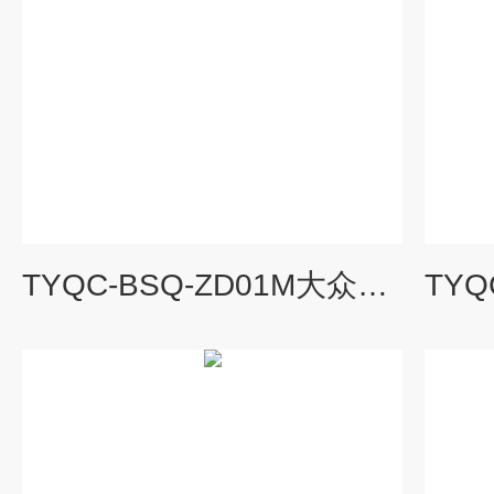
TYQC-BSQ-ZD01M大众O1M自动变速器实训台|汽车教学设备