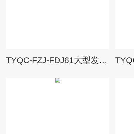
TYQC-FZJ-FDJ61大型发动机拆装翻转架|汽车教学设备