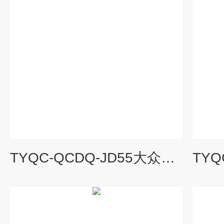
TYQC-QCDQ-JD55大众新捷达全车电器实验台|汽车教学设备