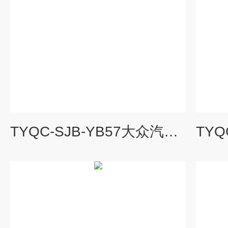
TYQC-SJB-YB57大众汽车仪表系统示教板|汽车教学设备