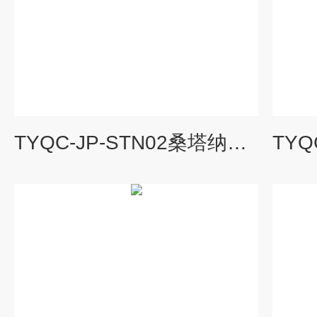
TYQC-JP-STN02桑塔纳前桥与前悬架总成模型|汽车教学设备