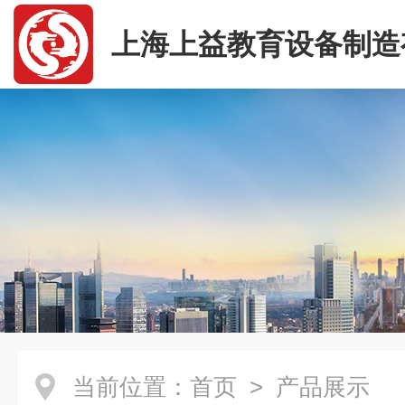
上海上益教育设备制造
司
当前位置：
首页
> 产品展示