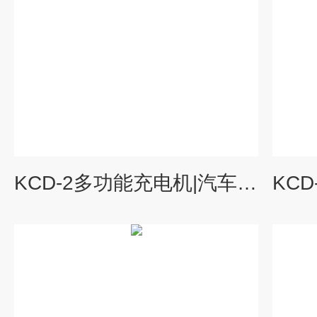
KCD-2多功能充电机|汽车检测设备