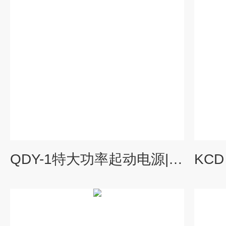
QDY-1特大功率起动电源|汽车检测设备