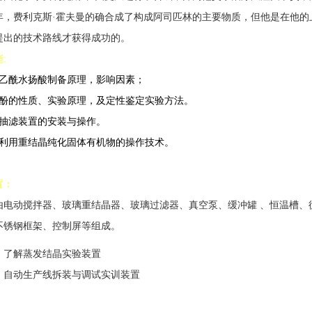
97年，费利克斯·霍夫曼的确合成了构成阿司匹林的主要物质，但他是在他
提出的技术路线才获得成功的。
:
乙酰水扬酸制备原理，影响因素；
酚的性质
、
实验原理，及定性鉴定实验方法。
抽滤装置的安装与操作
。
利用重结晶纯化固体有机物的操作技术。
置：
由
电动搅拌器、玻璃
重
结晶器、玻璃过滤器、真空泵、缓冲罐
、恒温槽、
不锈钢框架、控制屏
等组成
。
：
了解蒸发结晶实验装置
：
自动生产线拆装与调试实训装置