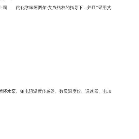
的上司——的化学家阿图尔·艾兴格林的指导下，并且*采用艾
循环水泵、铂电阻温度
传感器
、
数显温度仪、
调速器、电加