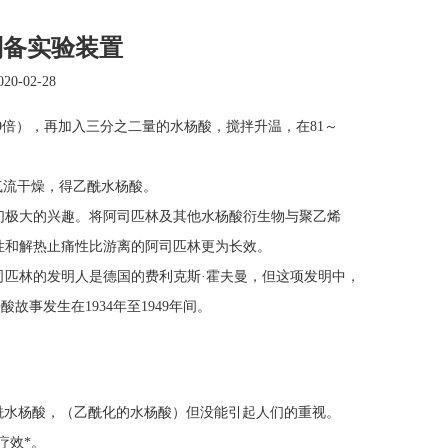
制备实验装置
0-02-28
9倍），再加入三分之二量的水杨酸，搅拌升温，在81～
气流干燥，得乙酰水杨酸。
人们极大的兴趣。将阿司匹林及其他水杨酸衍生物与聚乙烯
性和解热止痛性比游离的阿司匹林更为长效。
，阿司匹林的发明人是德国的费利克斯·霍夫曼，但这项发明中，
事发生在1934年至1949年间。
成了乙酰水杨酸，（乙酰化的水杨酸）但没能引起人们的重视。
疗效*。