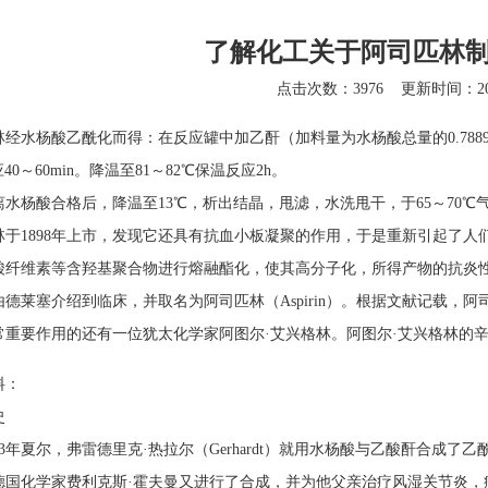
了解化工关于阿司匹林
点击次数：3976
更新时间：202
林经水杨酸乙酰化而得：在反应罐中加乙酐（加料量为水杨酸总量的0.788
应40～60min。降温至81～82℃保温反应2h。
离水杨酸合格后，降温至13℃，析出结晶，甩滤，水洗甩干，于65～70℃
林于1898年上市，发现它还具有抗血小板凝聚的作用，于是重新引起了
酸纤维素等含羟基聚合物进行熔融酯化，使其高分子化，所得产物的抗炎
年由德莱塞介绍到临床，并取名为阿司匹林（Aspirin）。根据文献记载
重要作用的还有一位犹太化学家阿图尔·艾兴格林。阿图尔·艾兴格林的辛酸故
料：
史
53年夏尔，弗雷德里克·热拉尔（Gerhardt）就用水杨酸与乙酸酐合
7年德国化学家费利克斯·霍夫曼又进行了合成，并为他父亲治疗风湿关节炎，