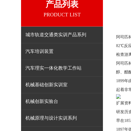
产品列表
PRODUCT LIST
城市轨道交通类实训产品系列
阿司匹
82℃反
汽车培训装置
检查游
阿司匹
汽车理实一体化教学工作站
醇、醋
1899
机械基础创新实训室
起着非常
机械创新实验台
扩展资
研发历
机械原理与设计实训系列
早在18
189