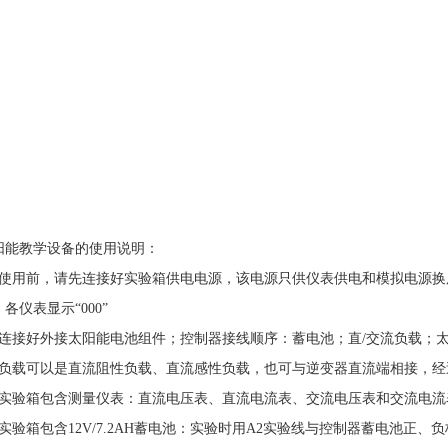
阳能教学设备
的使用说明：
用前，请先连接好实验箱供电电源，该电源只供仪表供电和模拟电源换
各仪表显示“000”
接好外接太阳能电池组件；控制器接线顺序：蓄电池；直/交流负载；
载可以是直流阻性负载、直流感性负载，也可与逆变器直流端相接，经逆
验箱包含测量仪表：直流电压表、直流电流表、交流电压表和交流电流
箱包含12V/7.2AH蓄电池：实验时用A2实验线与控制器蓄电池正、负