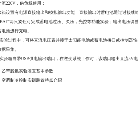
流220V，供负载使用；
设置有电源直接输出和模拟输出功能，直接输出时蓄电池通过过接线端
”“BAT”两只旋钮可完成蓄电池过压、欠压，光控等功能实验；输出电压调整范
蓄电池进行充电。
验过程中，可将直流电压表并接于太阳能电池或蓄电池接口或控制器输
数据采集。
验箱自带USB供电输出端口，在逆变系统工作时，该端口输出直流5V
：
乙苯脱氢实验装置基本参数
：
空调制冷控制实训装置特点介绍