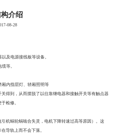
结构介绍
7-08-28
器以及电源接线板等设备。
电缆等。
轿厢内指层灯、轿厢照明等
关得到，从而摆脱了以往靠继电器和接触开关等有触点器
便于检修。
引机蜗轮蜗啮合失灵，电机下降转速过高等原因）。这
卡在导轨上而不会下落。