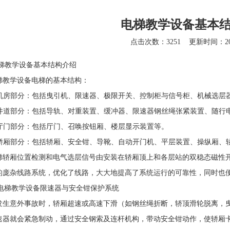
电梯教学设备基本
点击次数：3251
更新时间：201
学设备基本结构介绍
梯教学设备
电梯的基本结构：
机房部分：包括曳引机、限速器、极限开关、控制柜与信号柜、机械选层
井道部分：包括导轨、对重装置、缓冲器、限速器钢丝绳张紧装置、随行
厅门部分：包括厅门、召唤按钮厢、楼层显示装置等。
轿厢部分：包括轿厢、安全钳、导靴、自动开门机、平层装置、操纵厢、
厢位置检测和电气选层信号由安装在轿厢顶上和各层站的双稳态磁性开
的庞杂线路系统，优化了线路，大大地提高了系统运行的可靠性，同时也
电梯教学设备
限速器与安全钳保护系统
意外事故时，轿厢超速或高速下滑（如钢丝绳折断，轿顶滑轮脱离，曳
速器就会紧急制动，通过安全钢索及连杆机构，带动安全钳动作，使轿厢