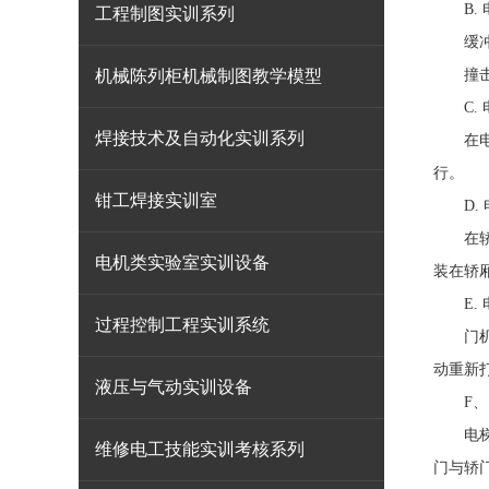
B. 
工程制图实训系列
缓冲器
机械陈列柜机械制图教学模型
撞击弹
C. 
焊接技术及自动化实训系列
在电梯
行。
钳工焊接实训室
D.
在轿厢
电机类实验室实训设备
装在轿
E. 
过程控制工程实训系统
门机用
动重新
液压与气动实训设备
F、电
电梯层
维修电工技能实训考核系列
门与轿