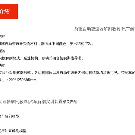
介绍
前驱自动变速器解剖教具|汽车
结构
140E自动变速器实物材料，剖面涂不同颜色，突出结构层次。
配置
实物解剖总成、减速机构、移动式钢台架实训指导书。
功能
实验台采用解剖形式，各运转部位以及自动变速器内部运转情况均清晰可见。带刹车
：200*1250*860mm
）
变速器解剖教具|汽车解剖实训装置
相关产品
:
整车解剖模型
高压油泵解剖模型