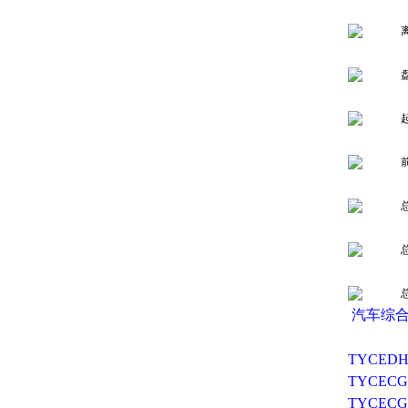
汽车综
TYCED
TYCE
TYCE