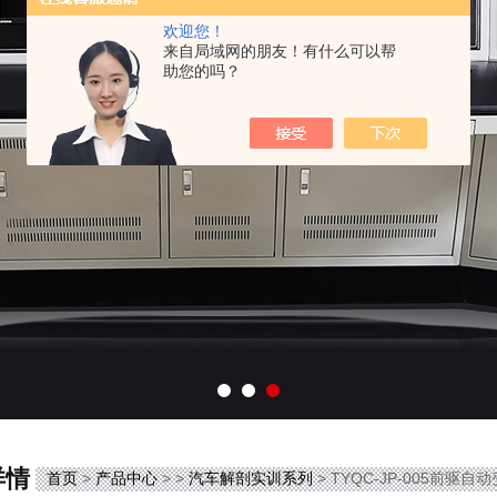
欢迎您！
来自局域网的朋友！有什么可以帮
助您的吗？
详情
首页
>
产品中心
> >
汽车解剖实训系列
> TYQC-JP-005前