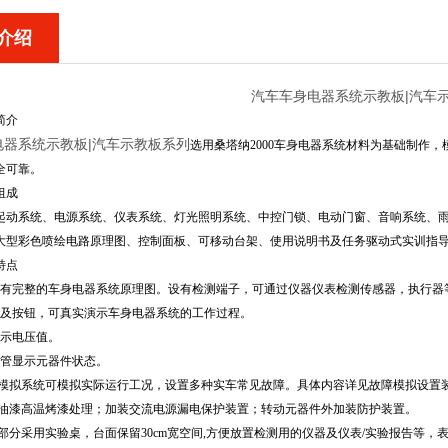
介绍
汽车车身电器系统示教板|汽车
简介
电器系统示教板|汽车示教板系列
选用桑塔纳2000车身电器系统材料为基础制作
全可靠。
组成
00起动系统、电源系统、仪表系统、灯光照明系统、中控门锁、电动门窗、音响系统、
大型彩色喷绘电路原理图、控制面板、
可移动台架、使用说明书及任务驱动式实训指
特点
绘有完整的车身电器系统原理图。设有检测端子，可通过仪器仪表检测传感器，执行器
关及按钮，可真实演示
车身电器
系统的工作过程。
显示电压值。
极管显示元器件状态。
障模拟系统可模拟实际运行工况，设置多种实车常见故障。具体内容详见故障模拟设置
车油漆高温烤漆处理；加装交流电源漏电保护装置；转动元器件外加装防护装置。
部分采用实验桌，台面保留30cm宽空间,方便放置检测用的仪器及仪表/实验报告等