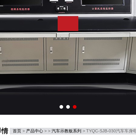
详情
首页
>
产品中心
> >
汽车示教板系列
> TYQC-SJB-030汽车