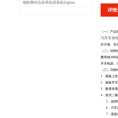
物联网综合应用实训系统Zigbee
详情
（一）产品
汽车车身
作方便、安
（二）结构
桑塔纳20
开关电源、
（三）功能
1．面板上
2．操纵开
3．数显表
4．发光二
5．故
6．汽
7．底架