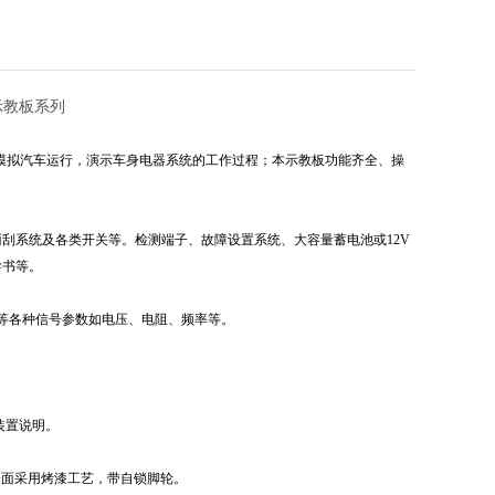
示教板系列
，模拟汽车运行，演示车身电器系统的工作过程；本示教板功能齐全、操
雨刮系统及各类开关等。检测端子、故障设置系统、大容量蓄电池或12V
导书等。
等各种信号参数如电压、电阻、频率等。
装置说明。
，表面采用烤漆工艺，带自锁脚轮。