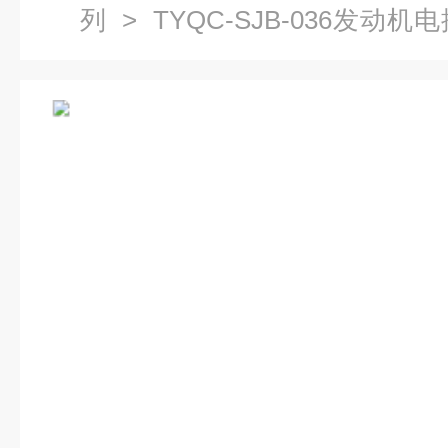
列
> TYQC-SJB-036发
人）|汽车示教板系列