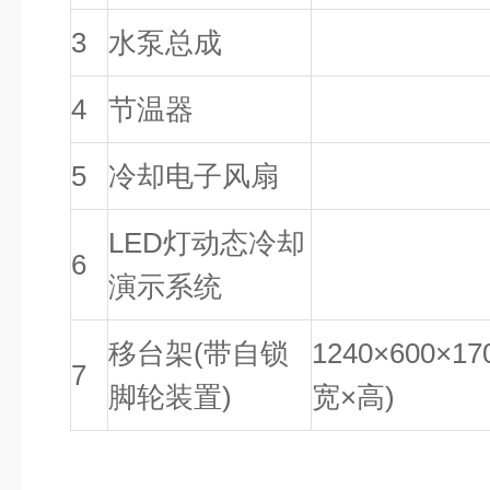
3
水泵
总成
4
节温器
5
冷却电子风扇
LED灯动态冷却
6
演示系统
移
台架(带自锁
1
24
0×
6
00×1
7
脚轮装置)
宽×高)