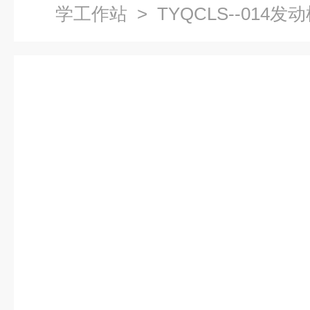
学工作站
> TYQCLS--014
理实一体化教学设备