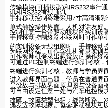
传输模块(可插拔型)和RS232串
讯和RS232有线通讯。
手持移动控制终端采用7寸高清晰
单式触控操作界面，人机对话友好
控制任意一台带驱动模块的实训设
手持移动控制终端不联网时可作单
的实训设备无线组网时，手持移动
为联网终端，可作学生机登录实训
可作教师机登录出题设故的操作终
可通过PC控制终端进行实训考核，
终端进行实训考核，教师与学员界
进入教师界面出题，学员在普通界面
员设故与排故界面原理图与设备面板原
可自由设定任意一处与汽车电控模
故障，故障类型包括：线路断路、
偶发等故障现象。每套驱动模块可以