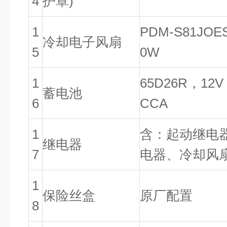
4
护罩)
1
PDM-S81JOE
冷却电子风扇
5
0W
1
65D26R，12V
蓄电池
6
CCA
1
含：起动继电
继电器
7
电器、冷却风
1
保险丝盒
原厂配置
8