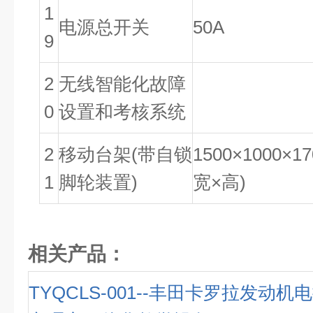
1
电源总开关
50A
9
2
无线智能化故障
0
设置和考核系统
2
移动台架(带自锁
1500×1000×1
1
脚轮装置)
宽×高)
相关产品：
TYQCLS-001--丰田卡罗拉发动机