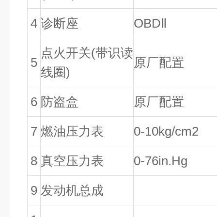
4
诊断座
OBDⅡ
点火开关(带识读
5
原厂配置
线圈)
6
防盗盒
原厂配置
7
燃油压力表
0-10kg/cm2
8
真空压力表
0-76in.Hg
9
发动机总成