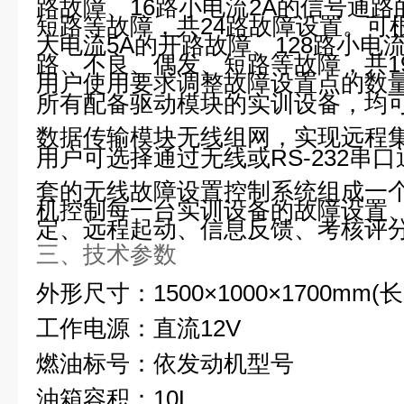
路故障、16路小电流2A的信号通
短路等故障，共24路故障设置。可
大电流5A的开路故障、128路小电
路、不良、偶发、短路等故障，共1
用户使用要求调整故障设置点的数
所有配备驱动模块的实训设备，均
数据传输模块无线组网，实现远程
用户可选择通过无线或RS-232串
套的无线故障设置控制系统组成一
机控制每一台实训设备的故障设置
定、远程起动、信息反馈、考核评
三、技术参数
外形尺寸：1
5
00×1000×1
7
00mm(长
工作电源：直流12V
燃油标号：依发动机型号
油箱容积：10L