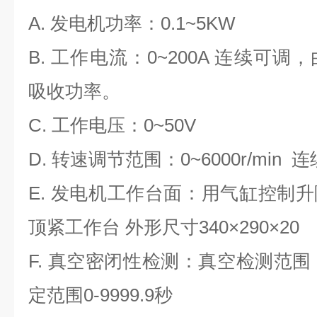
A. 发电机功率：0.1~5KW
B. 工作电流：0~200A 连续可
吸收功率。
C. 工作电压：0~50V
D. 转速调节范围：0~6000r/min 
E. 发电机工作台面：用气缸控制
顶紧工作台 外形尺寸340×290×20
F. 真空密闭性检测：真空检测范围：
定范围0-9999.9秒