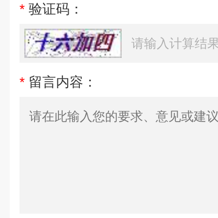
*
验证码：
*
留言内容：