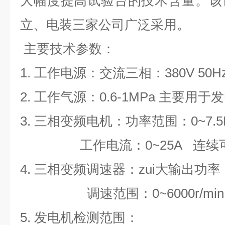
大幅度提高试验台的技术含量。该
立、电装三家公司广泛采用。
主要技术参数：
1. 工作电源：交流三相：380V 50H
2. 工作气源：0.6-1MPa 主要用
3. 三相变频电机：功率范围：0~7.
工作电流：0~25A 连续
4. 三相变频调速器：zui大输出功率
调速范围：0~6000r/min
5. 发电机检测范围：