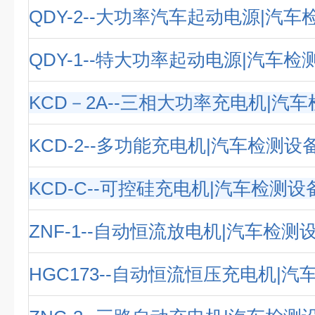
QDY-2--大功率汽车起动电源|汽车
QDY-1--特大功率起动电源|汽车检
KCD－2A--三相大功率充电机|汽
KCD-2--多功能充电机|汽车检测设
KCD-C--可控硅充电机|汽车检测设
ZNF-1--自动恒流放电机|汽车检测
HGC173--自动恒流恒压充电机|