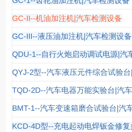
GC-1--齿轮油加注机|汽车检测设备
GC-II--机油加注机|汽车检测设备
GC-III--液压油加注机|汽车检测设备
QDU-1--自行火炮启动调试电源|
QYJ-2型--汽车液压元件综合试验
TQD-2D--汽车电器万能实验台|汽
BMT-1--汽车变速箱磨合试验台|
KCD-4D型--充电起动电焊钣金修