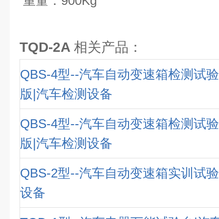
重量：900Kg
TQD-2A
相关产品：
QBS-4型--汽车自动变速箱检测试
版|汽车检测设备
QBS-4型--汽车自动变速箱检测试
版|汽车检测设备
QBS-2型--汽车自动变速箱实训试
设备