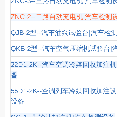
ZNC-3--三路自动充电机|汽车检测
ZNC-2--二路自动充电机|汽车检测
QJB-2型--汽车油泵试验台|汽车检
QKB-2型--汽车空气压缩机试验台
22D1-2K--汽车空调冷媒回收加注
备
55D1-2K--空调列车冷媒回收加注
设备