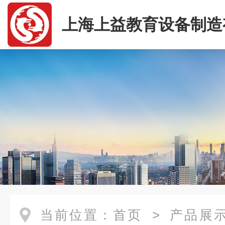
上海上益教育设备制造
司
当前位置：
首页
>
产品展