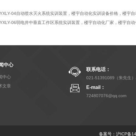
TYXLY-04自动喷水灭火系统实训装置，楼宇自动化实训设备价格，楼宇
TYXLY-06弱电井中垂直工作区系统实训装置，楼宇自动化厂家，楼宇自
闻中心
联系电话：
闻中心
021-51391089（朱先生）
021-51391087（王小
术文章
E-mail：
姐）/021-51391083（钟
724807076@qq.com
生）/021,57805189（王
生）
备案号：沪ICP备140