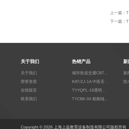
上一篇：
下一篇：
关于我们
热销产品
新
关于我们
城市轨道交通CBTC信号控制及运营管理仿真实训系统
新
荣誉资质
KAT/ZJ-1A 中医舌诊图像分析系统（便携车）|中医专科医学训练模型
技
在线留言
TYYQPL-18透明液压与气动PLC综合控制实训装置
联系我们
TYCBK-04 船舶锚机电气控制技能实训装置|船舶工程技术实训室
Copyright © 2026 上海上益教育设备制造有限公司版权所有