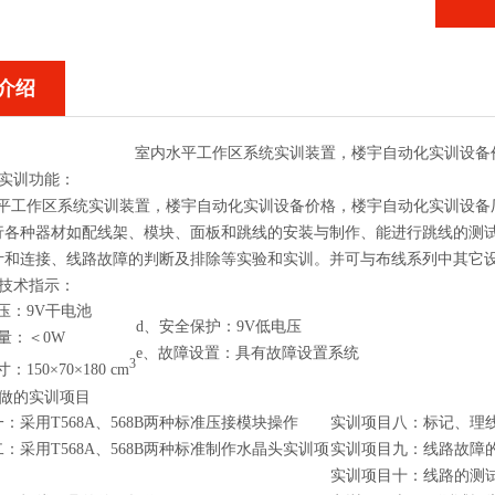
介绍
室内水平工作区系统实训装置，楼宇自动化实训设备
统实训功能：
平工作区系统实训装置，楼宇自动化实训设备价格，楼宇自动化实训设备
行各种器材如配线架、模块、面板和跳线的安装与制作、能进行跳线的测
计和连接、线路故障的判断及排除等实验和实训。并可与布线系列中其它
统技术指示：
压：9V干电池
d、安全保护：9V低电压
量：＜0W
e、故障设置：具有故障设置系统
3
150×70×180 cm
以做的实训项目
：采用T568A、568B两种标准压接模块操作
实训项目八：标记、理
：采用T568A、568B两种标准制作水晶头实训项
实训项目九：线路故障
实训项目十：线路的测