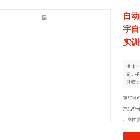
自动
宇自
实训
描述：
家，楼
能进行
设备启
断及排
更新时间：
产品型号：
厂商性