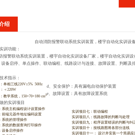
介绍
自动消防报警联动系统实训装置，楼宇自动化实训设
统实训功能：
防报警联动系统实训装置，楼宇自动化实训设备厂家，楼宇自动化实训设
、设备启停、单点操作、联动编程、线路设计与连接、故障设置、判断及
。
统技术指示：
单相三线220V±5% 50Hz
d、安全保护：具有漏电自动保护装置
：＜220W
e、故障设置：具有故障设置系统
3
教学系统，150×70×180 cm
以做的实训项目
：系统主机编程设计设置操作
实训项目七：联动编程
：前端元器件地址编码设置
实训项目八：线路故障的判断与处理
：系统的管理操作
实训项目九：程序设置错误的判断与纠
：系统的数据查询打印操作
实训项目十：按线路图将各部分连线
：设备启停操作
实训项目十一： 设计并安装一个简易应