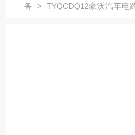
备
> TYQCDQ12豪沃汽车
设备