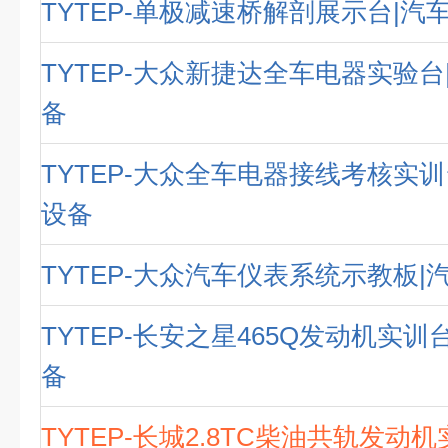
TYTEP-单极减速桥解剖展示台|汽
TYTEP-大众新捷达全车电器实验台
备
TYTEP-大众全车电器接线考核实训
设备
TYTEP-大众汽车仪表系统示教板|
TYTEP-长安之星465Q发动机实训
备
TYTEP-长城2.8TC柴油共轨发动