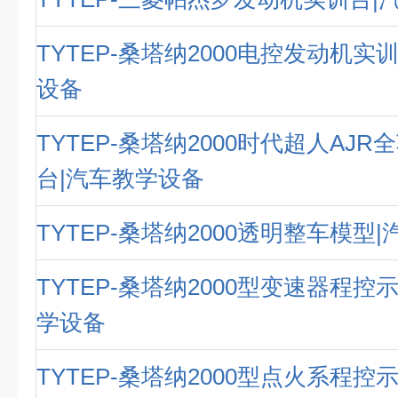
TYTEP-桑塔纳2000电控发动机实
设备
TYTEP-桑塔纳2000时代超人AJ
台|汽车教学设备
TYTEP-桑塔纳2000透明整车模型
TYTEP-桑塔纳2000型变速器程控
学设备
TYTEP-桑塔纳2000型点火系程控