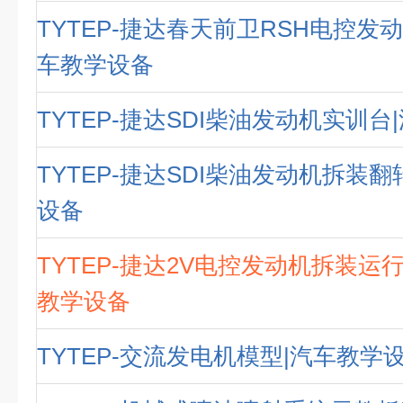
TYTEP-捷达春天前卫RSH电控发
车教学设备
TYTEP-捷达SDI柴油发动机实训
TYTEP-捷达SDI柴油发动机拆装
设备
TYTEP-捷达2V电控发动机拆装运
教学设备
TYTEP-交流发电机模型|汽车教学