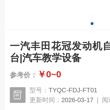
一汽丰田花冠发动机
台|汽车教学设备
￥0~0
参考价：
型号：
TYQC-FDJ-FT01
更新时间：
2026-03-17
|
阅