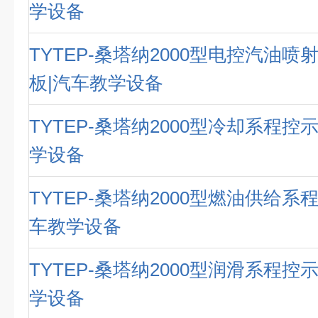
学设备
TYTEP-桑塔纳2000型电控汽油
板|汽车教学设备
TYTEP-桑塔纳2000型冷却系程控
学设备
TYTEP-桑塔纳2000型燃油供给系
车教学设备
TYTEP-桑塔纳2000型润滑系程控
学设备