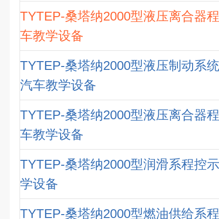
TYTEP-桑塔纳2000型液压离合器
车教学设备
TYTEP-桑塔纳2000型液压制动系
汽车教学设备
TYTEP-桑塔纳2000型液压离合器
车教学设备
TYTEP-桑塔纳2000型润滑系程控
学设备
TYTEP-桑塔纳2000型燃油供给系