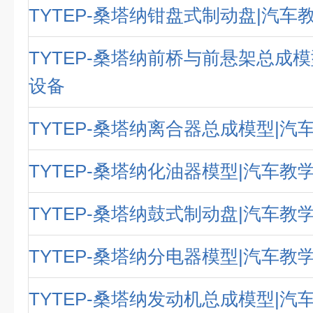
TYTEP-桑塔纳钳盘式制动盘|汽车
TYTEP-桑塔纳前桥与前悬架总成模
设备
TYTEP-桑塔纳离合器总成模型|汽
TYTEP-桑塔纳化油器模型|汽车教
TYTEP-桑塔纳鼓式制动盘|汽车教
TYTEP-桑塔纳分电器模型|汽车教
TYTEP-桑塔纳发动机总成模型|汽