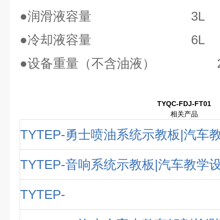
●润滑液容量 3L
●冷却液容量 6L
●设备重量（不含油液） 28
TYQC-FDJ-FT01
相关产品
TYTEP-勇士喷油系统示教板|汽车
TYTEP-音响系统示教板|汽车教学
TYTEP-