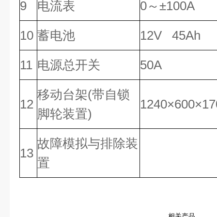
9
电流表
0
～±100A
10
蓄电池
12V 45Ah
11
电源总开关
50A
移动台架(带自锁
12
1240
×600×1
脚轮装置)
故障模拟与排除装
13
置
相关产品