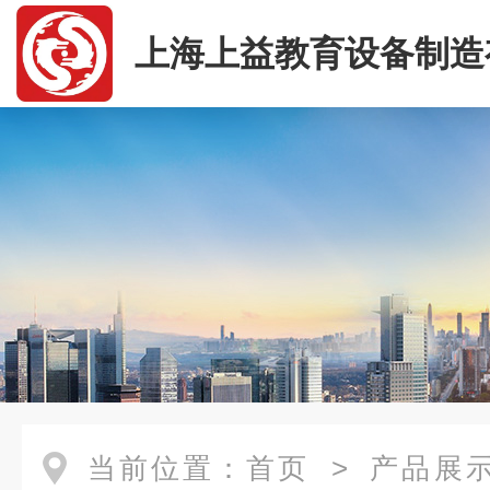
上海上益教育设备制造
司
当前位置：
首页
>
产品展