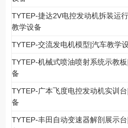
TYTEP-捷达2V电控发动机拆装运
教学设备
TYTEP-交流发电机模型|汽车教学
TYTEP-机械式喷油喷射系统示教板
备
TYTEP-广本飞度电控发动机实训台
备
TYTEP-丰田自动变速器解剖展示台