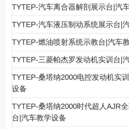
TYTEP-汽车离合器解剖展示台|汽
TYTEP-汽车液压制动系统展示台|
TYTEP-燃油喷射系统示教台|汽车
TYTEP-三菱帕杰罗发动机实训台|
TYTEP-桑塔纳2000电控发动机实
设备
TYTEP-桑塔纳2000时代超人AJ
台|汽车教学设备