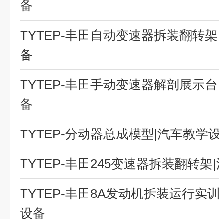
备
TYTEP-丰田自动变速器拆装翻转架
备
TYTEP-丰田手动变速器解剖展示台
备
TYTEP-分动器总成模型|汽车教学
TYTEP-丰田245变速器拆装翻转
TYTEP-丰田8A发动机拆装运行实
设备