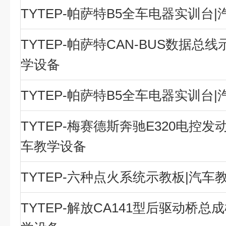
TYTEP-帕萨特B5全车电器实训台
TYTEP-帕萨特CAN-BUS数据总
学设备
TYTEP-帕萨特B5全车电器实训台
TYTEP-梅赛德斯奔驰E320电控发
车教学设备
TYTEP-六种点火系统示教板|汽车
TYTEP-解放CA141型后驱动桥总