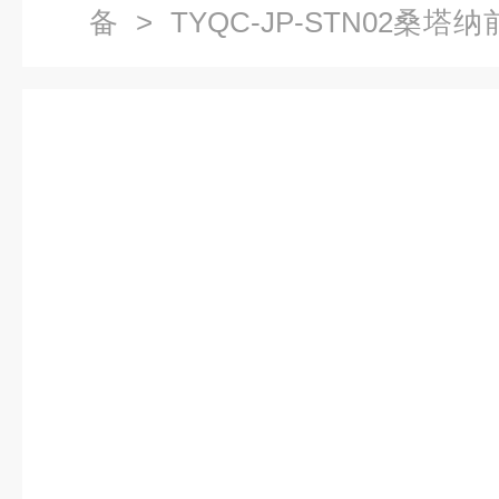
备
> TYQC-JP-STN02桑
汽车教学设备