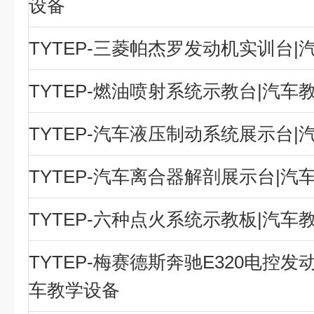
设备
TYTEP-三菱帕杰罗发动机实训台|
TYTEP-燃油喷射系统示教台|汽车
TYTEP-汽车液压制动系统展示台|
TYTEP-汽车离合器解剖展示台|汽
TYTEP-六种点火系统示教板|汽车
TYTEP-梅赛德斯奔驰E320电控发
车教学设备