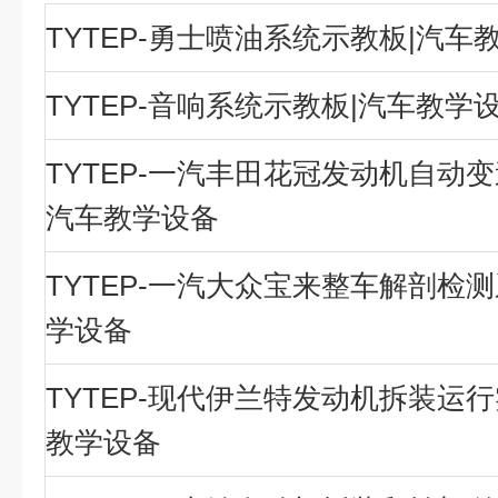
TYTEP-勇士喷油系统示教板|汽车
TYTEP-音响系统示教板|汽车教学
TYTEP-一汽丰田花冠发动机自动变
汽车教学设备
TYTEP-一汽大众宝来整车解剖检测
学设备
TYTEP-现代伊兰特发动机拆装运行
教学设备