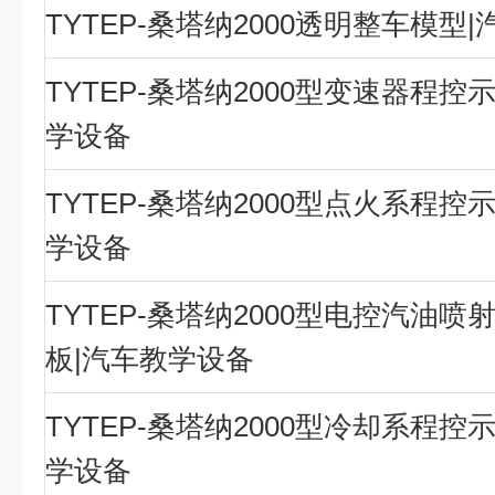
TYTEP-桑塔纳2000透明整车模型
TYTEP-桑塔纳2000型变速器程控
学设备
TYTEP-桑塔纳2000型点火系程控
学设备
TYTEP-桑塔纳2000型电控汽油
板|汽车教学设备
TYTEP-桑塔纳2000型冷却系程控
学设备