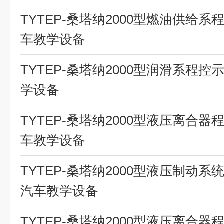
TYTEP-桑塔纳2000型燃油供给系
车教学设备
TYTEP-桑塔纳2000型润滑系程控
学设备
TYTEP-桑塔纳2000型液压离合器
车教学设备
TYTEP-桑塔纳2000型液压制动系
汽车教学设备
TYTEP-桑塔纳2000型液压离合器