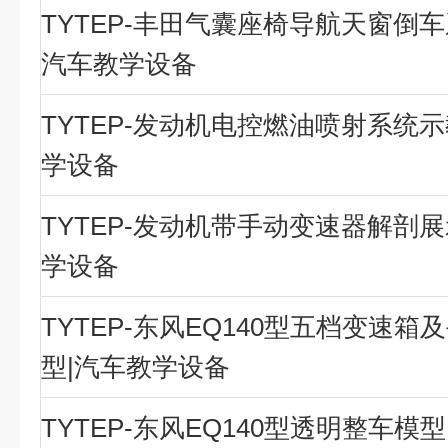
TYTEP-丰田气囊座椅导航天窗倒车
汽车教学设备
TYTEP-发动机电控燃油喷射系统示
学设备
TYTEP-发动机带手动变速器解剖展
学设备
TYTEP-东风EQ140型五档变速箱
型|汽车教学设备
TYTEP-东风EQ140型透明整车模