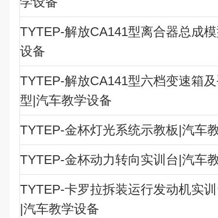
学设备
TYTEP-解放CA141型离合器总成
设备
TYTEP-解放CA141型六档变速箱
型|汽车教学设备
TYTEP-金杯灯光系统示教板|汽车
TYTEP-金杯动力转向实训台|汽车
TYTEP-卡罗拉拆装运行发动机实
|汽车教学设备