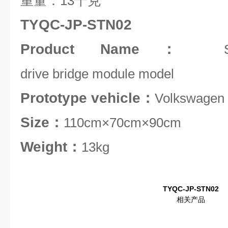
重量：13千克
TYQC-JP-STN02
Product Name
：
drive bridge module model
Prototype vehicle
：
Volkswage
Size
：
110cm×70cm×90cm
Weight
：
13kg
TYQC-JP-STN02
相关产品