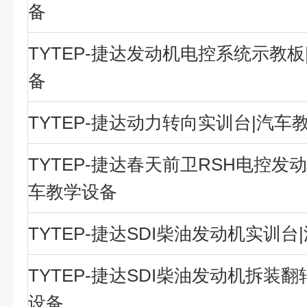
备
TYTEP-捷达发动机电控系统示教板
备
TYTEP-捷达动力转向实训台|汽车
TYTEP-捷达春天前卫RSH电控发
车教学设备
TYTEP-捷达SDI柴油发动机实训
TYTEP-捷达SDI柴油发动机拆装
设备