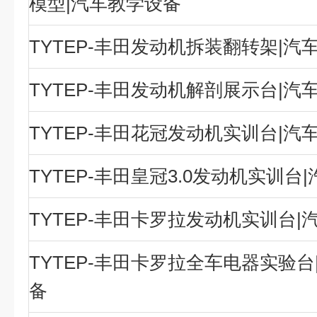
模型|汽车教学设备
TYTEP-丰田发动机拆装翻转架|汽
TYTEP-丰田发动机解剖展示台|汽
TYTEP-丰田花冠发动机实训台|汽
TYTEP-丰田皇冠3.0发动机实训台
TYTEP-丰田卡罗拉发动机实训台|
TYTEP-丰田卡罗拉全车电器实验台
备