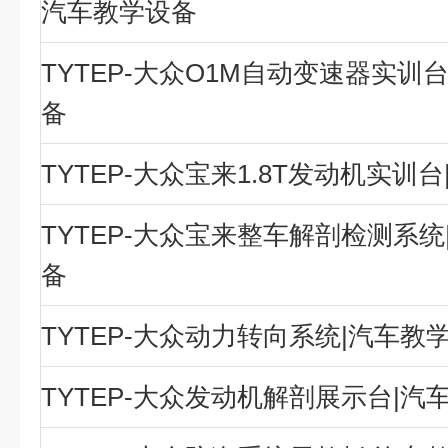
汽车教学设备
TYTEP-大众O1M自动变速器实训
备
TYTEP-大众宝来1.8T发动机实训
TYTEP-大众宝来整车解剖检测系统
备
TYTEP-大众动力转向系统|汽车教
TYTEP-大众发动机解剖展示台|汽