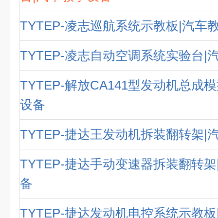
TYTEP-凌志巡航系统示教板|汽车
TYTEP-凌志自动空调系统实验台|
TYTEP-解放CA141型发动机总成
设备
TYTEP-捷达王发动机拆装翻转架|
TYTEP-捷达手动变速器拆装翻转架
备
TYTEP-捷达发动机电控系统示教板