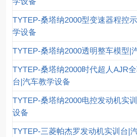
学设备
TYTEP-桑塔纳2000型变速器程控
学设备
TYTEP-桑塔纳2000透明整车模型
TYTEP-桑塔纳2000时代超人AJ
台|汽车教学设备
TYTEP-桑塔纳2000电控发动机实
设备
TYTEP-三菱帕杰罗发动机实训台|