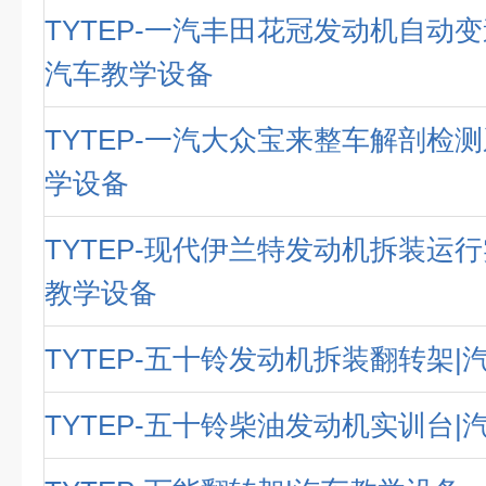
TYTEP-一汽丰田花冠发动机自动变
汽车教学设备
TYTEP-一汽大众宝来整车解剖检测
学设备
TYTEP-现代伊兰特发动机拆装运行
教学设备
TYTEP-五十铃发动机拆装翻转架|
TYTEP-五十铃柴油发动机实训台|