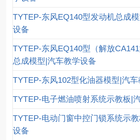
TYTEP-东风EQ140型发动机总成
设备
TYTEP-东风EQ140型（解放CA1
总成模型|汽车教学设备
TYTEP-东风102型化油器模型|汽
TYTEP-电子燃油喷射系统示教板|
TYTEP-电动门窗中控门锁系统示教
设备