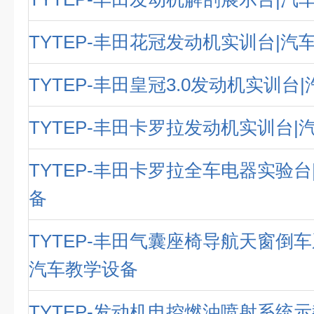
TYTEP-丰田花冠发动机实训台|汽
TYTEP-丰田皇冠3.0发动机实训台
TYTEP-丰田卡罗拉发动机实训台|
TYTEP-丰田卡罗拉全车电器实验台
备
TYTEP-丰田气囊座椅导航天窗倒车
汽车教学设备
TYTEP-发动机电控燃油喷射系统示