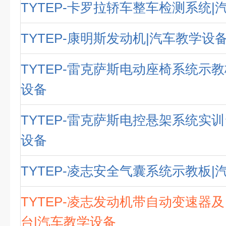
TYTEP-卡罗拉轿车整车检测系统|
TYTEP-康明斯发动机|汽车教学设
TYTEP-雷克萨斯电动座椅系统示教
设备
TYTEP-雷克萨斯电控悬架系统实训
设备
TYTEP-凌志安全气囊系统示教板|
TYTEP-凌志发动机带自动变速器
台|汽车教学设备