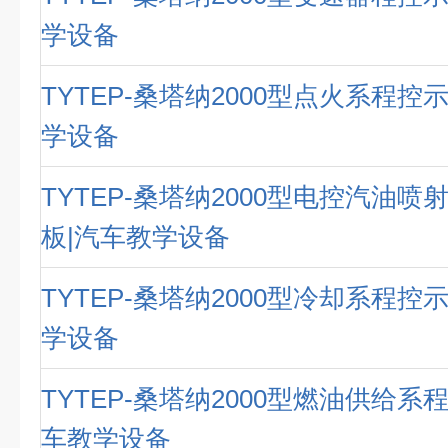
学设备
TYTEP-桑塔纳2000型点火系程控
学设备
TYTEP-桑塔纳2000型电控汽油
板|汽车教学设备
TYTEP-桑塔纳2000型冷却系程控
学设备
TYTEP-桑塔纳2000型燃油供给系
车教学设备