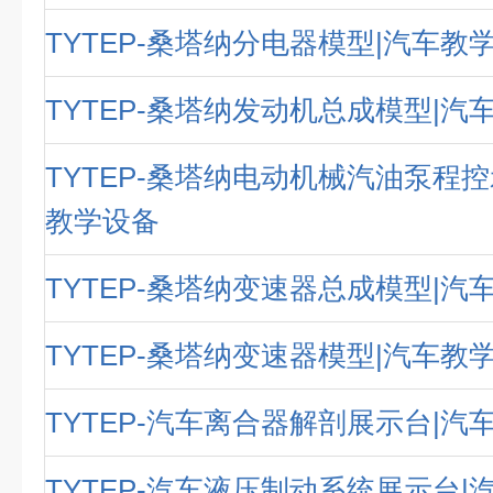
TYTEP-桑塔纳分电器模型|汽车教
TYTEP-桑塔纳发动机总成模型|汽
TYTEP-桑塔纳电动机械汽油泵程控
教学设备
TYTEP-桑塔纳变速器总成模型|汽
TYTEP-桑塔纳变速器模型|汽车教
TYTEP-汽车离合器解剖展示台|汽
TYTEP-汽车液压制动系统展示台|