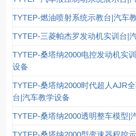
TYTEP-燃油喷射系统示教台|汽车
TYTEP-三菱帕杰罗发动机实训台|
TYTEP-桑塔纳2000电控发动机实
设备
TYTEP-桑塔纳2000时代超人AJ
台|汽车教学设备
TYTEP-桑塔纳2000透明整车模型
TYTEP-桑塔纳2000型变速器程控