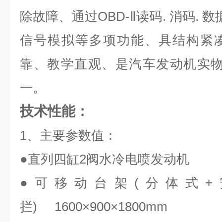
除故障、通过OBD-Ⅱ读码. 消码. 
信号模拟等多项功能、具结构紧
靠、教学直观、是汽车发动机实物
一。
技术性能：
1、主要参数值：
●直列四缸2阀水冷电喷发动机 
●可移动台架(分体式
拦) 1600×900×1800mm