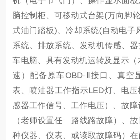
机（电子节气门）、操作显示面板
脑控制柜、可移动式台架(万向脚轮
式油门踏板)、冷却系统(自动电子
系统、排放系统、发动机传感、器
车电脑、具有发动机运转及显示（水温
速）配备原车OBD-Ⅱ接口、真
表、喷油器工作指示LED灯、电
感器工作信号、工作电压）、故障
（老师设置任一路线路故障）、故
种仪器、仪表、或读取故障码）在