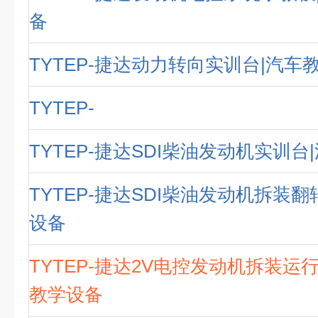
备
TYTEP-捷达动力转向实训台|汽车
TYTEP-
TYTEP-捷达SDI柴油发动机实训
TYTEP-捷达SDI柴油发动机拆装
设备
TYTEP-捷达2V电控发动机拆装运
教学设备