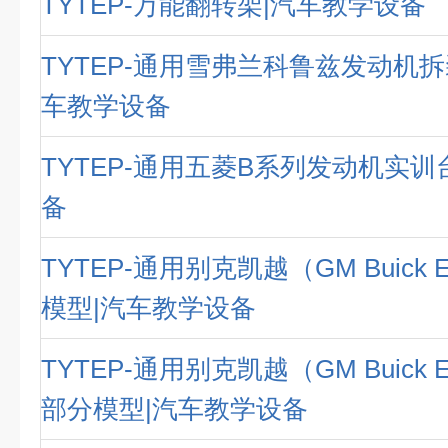
TYTEP-万能翻转架|汽车教学设备
TYTEP-通用雪弗兰科鲁兹发动机拆
车教学设备
TYTEP-通用五菱B系列发动机实训
备
TYTEP-通用别克凯越（GM Buick E
模型|汽车教学设备
TYTEP-通用别克凯越（GM Buick E
部分模型|汽车教学设备