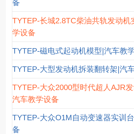
备
TYTEP-长城2.8TC柴油共轨发动
学设备
TYTEP-磁电式起动机模型|汽车教
TYTEP-大型发动机拆装翻转架|汽
TYTEP-大众2000型时代超人AJR
汽车教学设备
TYTEP-大众O1M自动变速器实训
备