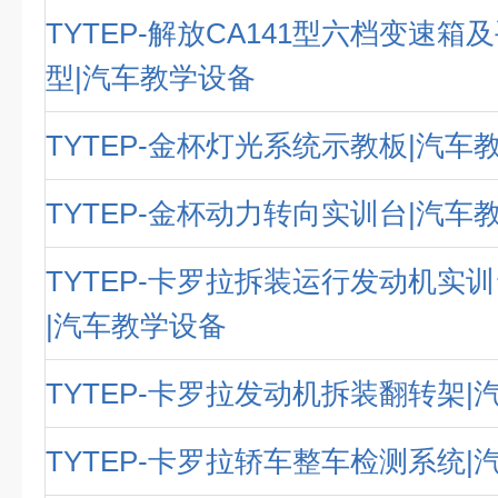
TYTEP-解放CA141型六档变速箱
型|汽车教学设备
TYTEP-金杯灯光系统示教板|汽车
TYTEP-金杯动力转向实训台|汽车
TYTEP-卡罗拉拆装运行发动机实
|汽车教学设备
TYTEP-卡罗拉发动机拆装翻转架|
TYTEP-卡罗拉轿车整车检测系统|