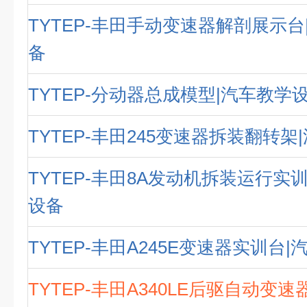
TYTEP-丰田手动变速器解剖展示台
备
TYTEP-分动器总成模型|汽车教学
TYTEP-丰田245变速器拆装翻转
TYTEP-丰田8A发动机拆装运行实
设备
TYTEP-丰田A245E变速器实训台
TYTEP-丰田A340LE后驱自动变