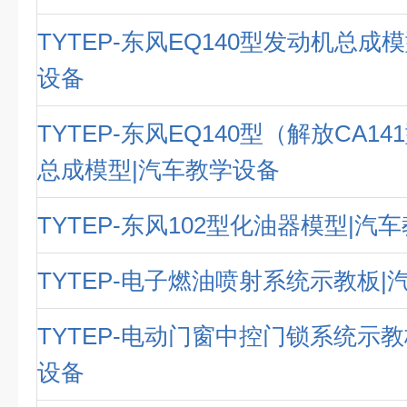
TYTEP-东风EQ140型发动机总成
设备
TYTEP-东风EQ140型（解放CA1
总成模型|汽车教学设备
TYTEP-东风102型化油器模型|汽
TYTEP-电子燃油喷射系统示教板|
TYTEP-电动门窗中控门锁系统示教
设备