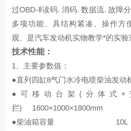
过OBD-Ⅱ读码. 消码. 数据流. 
多项功能、具结构紧凑、操作方
观、是汽车发动机实物教学*的实验
技术性能：
1、主要参数值：
●直列四缸8气门水冷电喷柴油发动
●可移动台架(分体式
拦) 1600×1000×1800mm
●柴油箱容量 10L