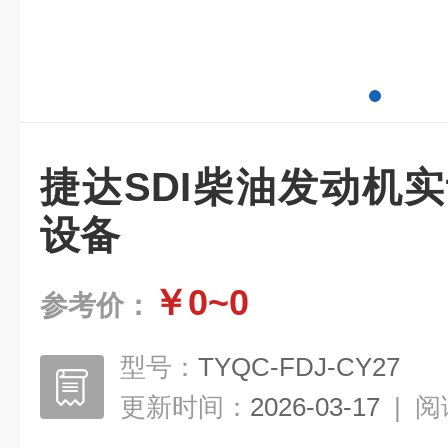
捷达SDI柴油发动机
设备
￥0~0
参考价：
型号：
TYQC-FDJ-CY27
更新时间：
2026-03-17
|
阅