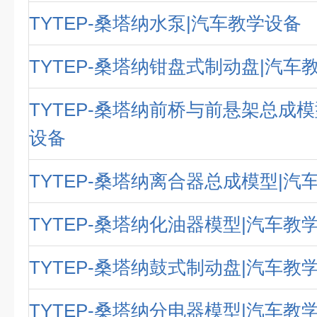
TYTEP-桑塔纳水泵|汽车教学设备
TYTEP-桑塔纳钳盘式制动盘|汽车
TYTEP-桑塔纳前桥与前悬架总成模
设备
TYTEP-桑塔纳离合器总成模型|汽
TYTEP-桑塔纳化油器模型|汽车教
TYTEP-桑塔纳鼓式制动盘|汽车教
TYTEP-桑塔纳分电器模型|汽车教