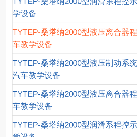
TYTEP-桑塔纳2000型润滑系程控
学设备
TYTEP-桑塔纳2000型液压离合器
车教学设备
TYTEP-桑塔纳2000型液压制动系
汽车教学设备
TYTEP-桑塔纳2000型液压离合器
车教学设备
TYTEP-桑塔纳2000型润滑系程控