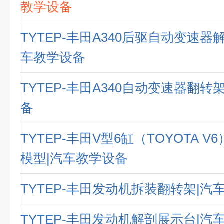
教学设备
TYTEP-丰田A340后驱自动变速器
车教学设备
TYTEP-丰田A340自动变速器翻转
备
TYTEP-丰田V型6缸（TOYOTA 
模型|汽车教学设备
TYTEP-丰田发动机拆装翻转架|汽
TYTEP-丰田发动机解剖展示台|汽