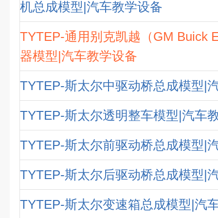
机总成模型|汽车教学设备
TYTEP-通用别克凯越（GM Buick E
器模型|汽车教学设备
TYTEP-斯太尔中驱动桥总成模型|
TYTEP-斯太尔透明整车模型|汽车
TYTEP-斯太尔前驱动桥总成模型|
TYTEP-斯太尔后驱动桥总成模型|
TYTEP-斯太尔变速箱总成模型|汽