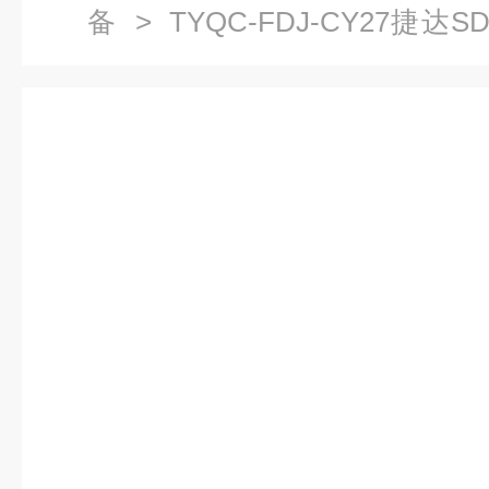
备
> TYQC-FDJ-CY27捷
车教学设备