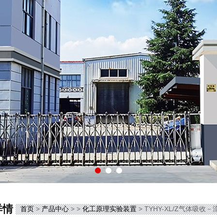
详情
首页
>
产品中心
> >
化工原理实验装置
> TYHY-XL/Z气体吸