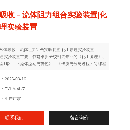
吸收－流体阻力组合实验装置|化
理实验装置
气体吸收－流体阻力组合实验装置|化工原理实验装置
理实验装置主要工作是承担全校相关专业的《化工原理》、
基础》、《流体流动与传热》、《传质与分离过程》等课程
教学、实验教学及课程设计指导，同时承担我校相关专业毕
毕业设计（论文）指导和部分学生的科技创新指导工作
2026-03-16
TYHY-XL/Z
质：生产厂家
联系我们
留言询价