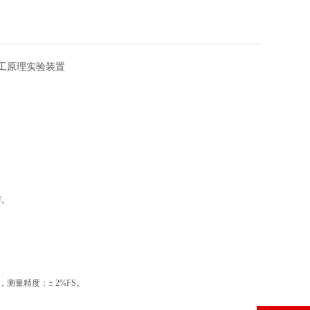
工原理实验装置
屏。
）气体，测量精度：± 2%FS。