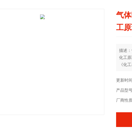
气体
工原
描述：
化工原
《化工
的理论
业生的
更新时间：
产品型号：
厂商性