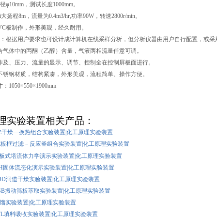
径φ10mm，测试长度1000mm。
大扬程8m，流量为0.4m3/hr,功率90W，转速2800r/min。
PVC板制作，外形美观，经久耐用。
谱：根据用户要求也可设计成计算机在线采样分析，但分析仪器由用户自行配置，或采
混合气体中的丙酮（乙醇）含量，气液两相流量任意可调。
操作及、压力、流量的显示、调节、控制全在控制屏板面进行。
为不锈钢材质，结构紧凑，外形美观，流程简单、操作方便。
1050×550×1900mm
理实验装置相关产品：
GH/Z干燥—换热组合实验装置|化工原理实验装置
GF/Z板框过滤－反应釜组合实验装置|化工原理实验装置
BLY板式塔流体力学演示实验装置|化工原理实验装置
GLTH固体流态化演示实验装置|化工原理实验装置
GZ/DD洞道干燥实验装置|化工原理实验装置
CQ/SB振动筛板萃取实验装置|化工原理实验装置
JL精馏实验装置|化工原理实验装置
XS/TL填料吸收实验装置|化工原理实验装置