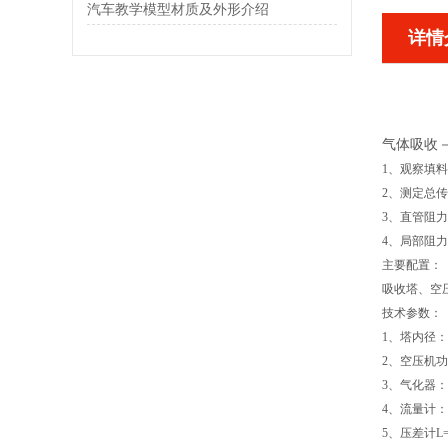
汽车教学模型材质及外形介绍
详情
气体吸收
1、观察填
2、测定总传
3、直管阻
4、局部阻
主要配置：
吸收塔、空
技术参数：
1、塔内径：8
2、空压机功率
3、气化器：
4、流量计：LZ
5、压差计L