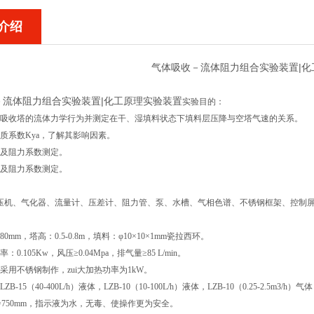
介绍
气体吸收－流体阻力组合实验装置|化
－流体阻力组合实验装置|化工原理实验装置
实验目的：
料吸收塔的流体力学行为并测定在干、湿填料状态下填料层压降与空塔气速的关系。
质系数Kya，了解其影响因素。
力及阻力系数测定。
力及阻力系数测定。
压机、气化器、流量计、压差计、阻力管、泵、水槽、气相色谱、不锈钢框架、控制
0mm，塔高：0.5-0.8m，填料：φ10×10×1mm瓷拉西环。
：0.105Kw，风压≥0.04Mpa，排气量≥85 L/min。
采用不锈钢制作，zui大加热功率为1kW。
B-15（40-400L/h）液体，LZB-10（10-100L/h）液体，LZB-10（0.25-2.5m3/h
=750mm，指示液为水，无毒、使操作更为安全。