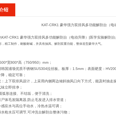
介绍
KAT-CRK1 豪华强力双排风多功能解剖台（
KAT-CRK1 豪华强力双排风多功能解剖台（电动升降）|医学实验解剖台
的
形，精工制作，耐酸
耐碱，
并具有
抽风、解剖双重功能，整体造型豪华大气。
00*宽800*高（750/950）mm；
国浦项优质不锈钢SUS304拉丝板。板厚：1.5mm；表面硬度：HV200；拉伸：T
升降，稳定可靠；
统：上下双排风设计，上采用内侧两边倾斜抽风口向下方式，能及时抽走
气味立即排净；
圆弧形连接、不结垢，便于清洗；
有尸体毛发隔离器,防止毛发进入排水管道；
外感应水与高位手动水，冷热水温可调；
淋水枪水压可调节,可冲洗台解剖台整体污物；