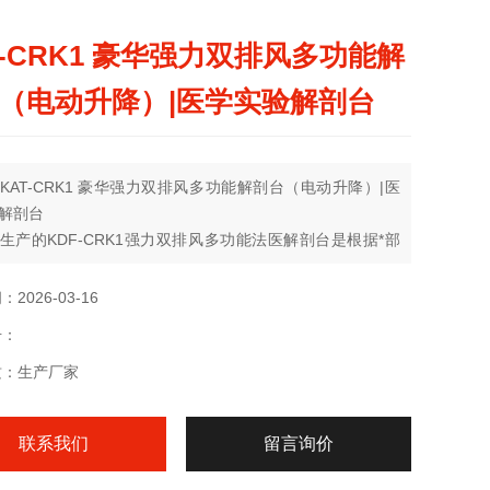
T-CRK1 豪华强力双排风多功能解
（电动升降）|医学实验解剖台
KAT-CRK1 豪华强力双排风多功能解剖台（电动升降）|医
解剖台
生产的KDF-CRK1强力双排风多功能法医解剖台是根据*部
范刑事科学技术解剖室建设要求专门设计，采用不锈钢材质
形，精工制作，耐酸耐碱，并具有抽风、解剖双重功能，整
2026-03-16
豪华大气。
号：
质：生产厂家
联系我们
留言询价