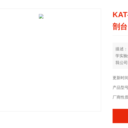
KA
剖台
描述：
学实验
我公司
一级示
模压成
更新时间：
体造型
产品型
厂商性