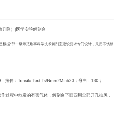
电动升降）|医学实验解剖台
是根据*部一级示范刑
事科学
技术解
剖室建设要求专门
设计，采用不锈钢
ensile Test Ts/Nmm2Min520；弯曲：180；
操作过程中散发的有害气体，解剖台下面四周全部开孔抽风，