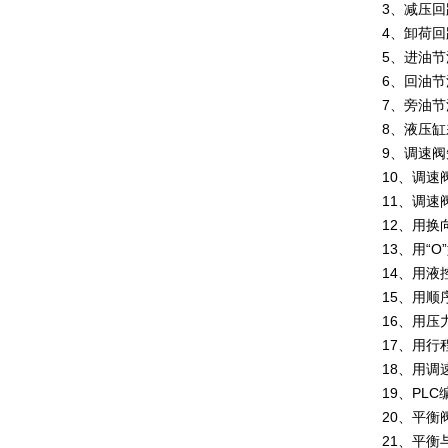
3、减压回
4、卸荷回
5、进油
6、回油
7、旁油
8、液压
9、调速
10、调速
11、调速
12、用换
13、用“
14、用液
15、用
16、用
17、用
18、用调
19、PL
20、平衡
21、平衡