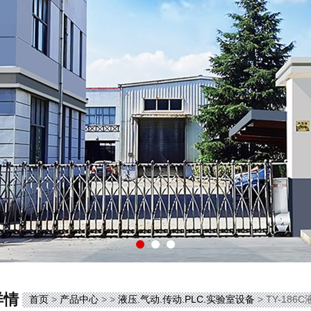
详情
首页
>
产品中心
> >
液压.气动.传动.PLC.实验室设备
> TY-18