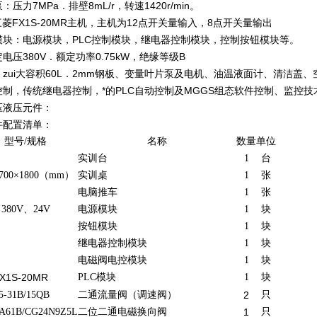
压力7MPa．排壁8mL/r，转速1420r/min。
三菱FX1S-20MR主机，主机为12点开关量输入，8点开关量输出
模块：电源模块，PLC控制模块，继电器控制模块，控制按钮模块等。
电压380V．额定功率0.75kW，绝缘等级B
zui大容积60L．2mm钢板、变量叶片泵及电机、油温液面计、清洁盖、
控制，传统继电器控制，*的PLC自动控制及MGGS组态软件控制、监控
压液压元件：
件配置清单：
型号/规格
名称
数量
单位
实训台
1
台
700×1800（mm）
实训桌
1
张
电脑推车
1
张
380V
、24V
电源模块
1
块
按钮模块
1
块
继电器控制模块
1
块
电磁阀电控模块
1
块
X1S-20MR
PLC
模块
1
块
5-31B/15QB
二通流量阀（调速阀）
2
只
A61B/CG24N9Z5L
二位二通电磁换向阀
1
只