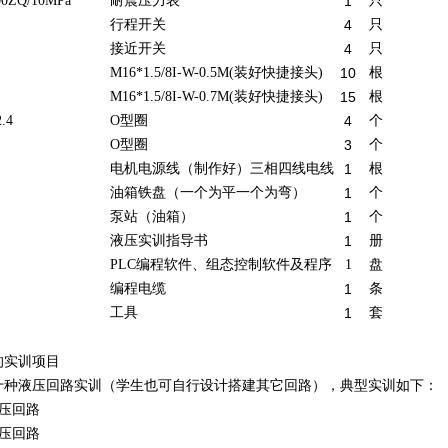
00ZQ/10MPa
耐震压力表
1
只
行程开关
4
只
接近开关
4
只
M16*1.5/8I-W-0.5M(
装好快捷接头)
10
根
M16*1.5/8I-W-0.7M(
装好快捷接头)
15
根
.4
O
型圈
4
个
O
型圈
3
个
电机电源线（制作好）三相四线电线
1
根
油箱铁盘（一个为平一个为弯）
1
个
泵站（油箱）
1
个
液压实训指导书
1
册
PLC
编程软件、组态控制软件及程序
1
盘
编程电缆
1
条
工具
1
套
的实训项目
十种液压回路实训（学生也可自行设计搭建其它回路），典型实训如下：
调压回路
调压回路