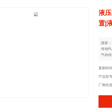
液压
置|
描述：
传动P
气动传
中所学
更新时间：
产品型号：
厂商性