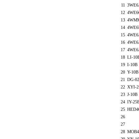
11
3WE6
12
4WE6
13
4WMM
14
4WE6
15
4WE6
16
4WE6
17
4WE6
18
LI-10
19
I-10B
20
Y-10B
21
DG-0
22
XYI-2
23
J-10B
24
IY-25
25
HED40
26
27
28
MOB4