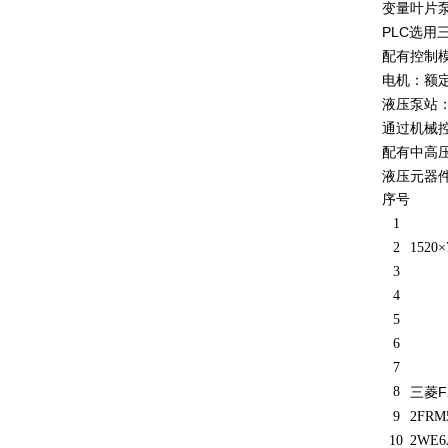
变量叶片泵：
PLC选用
配有控制
电机：额定
液压泵站：
通过机械
配有中高
液压元器
序号
1
2
1520
×
3
4
5
6
7
8
F
三菱
9
2FRM
10
2WE6