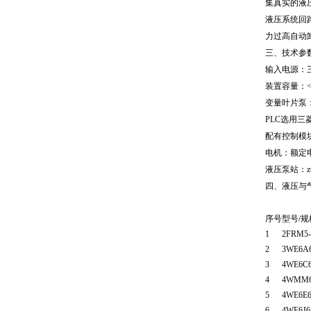
集真实的液
液压系统回
力过高自动
三、
技术参
输入电源：三
装置容量：<1
变量叶片泵：压
PLC选用三
配有控制模
电机：额定电
液压泵站：z
四、液压与
序号
型号/规
1
2FRM5-
2
3WE6A6
3
4WE6C6
4
4WMM6
5
4WE6E6
6
4WE6J6