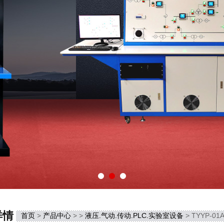
详情
首页
>
产品中心
> >
液压.气动.传动.PLC.实验室设备
> TYYP-0