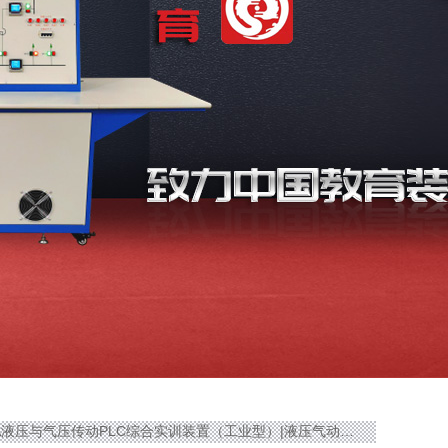
1A液压与气压传动PLC综合实训装置（工业型）|液压气动传动PLC实验装置