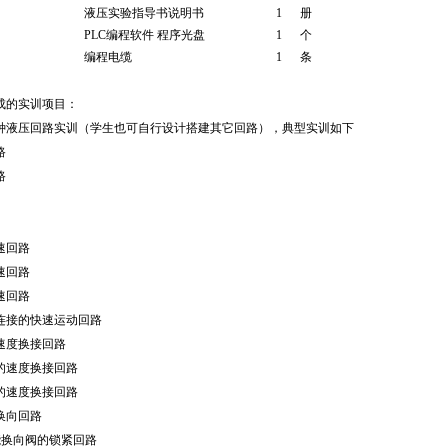
液压实验指导书说明书
1
册
PLC编程软件 程序光盘
1
个
编程电缆
1
条
成的实训项目：
种液压回路实训（学生也可自行设计搭建其它回路），典型实训如下
路
路
速回路
速回路
速回路
连接的快速运动回路
速度换接回路
的速度换接回路
的速度换接回路
换向回路
能换向阀的锁紧回路