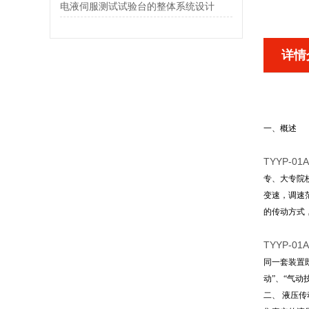
电液伺服测试试验台的整体系统设计
详情
一、概述
TYYP-
专、大专院
变速，调速
的传动方式
TYYP-01
同一套装置
动”、“气动
二、
液压传