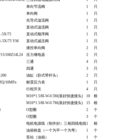
单向节流阀
1
只
单向阀
1
只
先导式溢流阀
1
只
直动式溢流阀
1
只
-5X/75
直动式顺序阀
1
只
-5X/75 YM
直动式减压阀
1
只
液控单向阀
2
只
15/100Z14L24
压力继电器
2
只
三通
4
只
四通
3
只
200
油缸（卧式带杆头）
2
只
ZQ/10MPa
耐震压力表
1
只
行程开关
4
只
M16*1.5/8I-W-0.5M(装好快捷接头)
10
根
M16*1.5/8I-W-0.7M(装好快捷接头)
15
根
4
O型圈
2
个
O型圈
3
个
电机电源线（制作好）三相四线电线
1
根
油箱铁盘（一个为平一个为弯）
1
个
泵站（油箱）
1
个