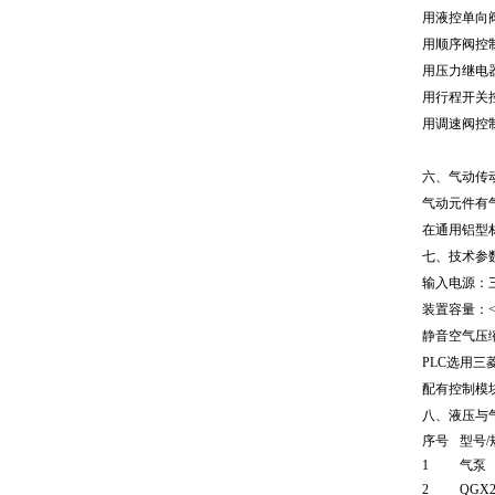
用液控单向
用顺序阀控
用压力继电
用行程开关
用调速阀控
六、气动传
气动元件有
在通用铝型
七、技术参
输入电源：三
装置容量：<
静音空气压缩
PLC选用三
配有控制模
八、液压与
序号
型号/
1
气泵
2
QGX2