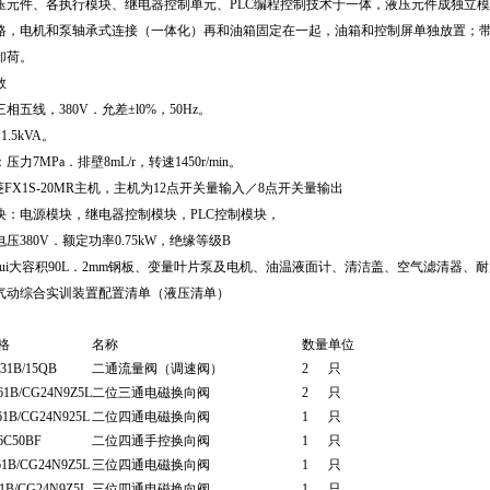
压元件、各执行模块、继电器控制单元、PLC编程控制技术于一体，液压元件成独立
路，电机和泵轴承式连接（一体化）再和油箱固定在一起，油箱和控制屏单独放置；带有
卸荷。
数
相五线，380V．允差±l0%，50Hz。
.5kVA。
力7MPa．排壁8mL/r，转速1450r/min。
菱FX1S-20MR主机，主机为12点开关量输入／8点开关量输出
块：电源模块，继电器控制模块，PLC控制模块，
压380V．额定功率0.75kW，绝缘等级B
ui大容积90L．2mm钢板、变量叶片泵及电机、油温液面计、清洁盖、空气滤清器、耐
气动综合实训装置配置清单（液压清单）
格
名称
数量
单位
31B/15QB
二通流量阀（调速阀）
2
只
1B/CG24N9Z5L
二位三通电磁换向阀
2
只
1B/CG24N925L
二位四通电磁换向阀
1
只
C50BF
二位四通手控换向阀
1
只
1B/CG24N9Z5L
三位四通电磁换向阀
1
只
1B/CG24N9Z5L
三位四通电磁换向阀
1
只