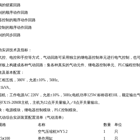
阀的锁紧回路
制的顺序动作回路
器控制的顺序动作回路
控制的顺序动作回路
制的同步回路
动实训技术及指标：
气控、电控和手控等方式，气动回路可采用独立的继电器控制单元进行电气控制，也可
材板上构建成各种气动回路：集各种真实的气动元件、继电器控制单元、PLC编程控
数及基本配置：
相五线，380V，允差±10%，50Hz。
1kVA。
机：工作电源AC 220V，允差±10%，50Hz;电机功率125W:标称容积10L，额定输出气
菱FX1S-20MR主机，主机为12点开关量输入／8点开关量输出。
块：电源模块，继电器控制模块，PLC控制模块。
气动综合实训装置配置清单（气动清单）
规格
名称
数量
单位
空气压缩机WY5.2
1
只
5ⅹ100
单作用缸
1
只