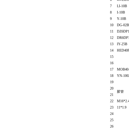
7
LI-10B
8
I-10B
9
Y-10B
10
DG-02B
11
DZ6DP1
12
DR6DP1
13
IY-25B
14
HED40P
15
16
17
MOB40-
18
YN-100
19
20
胶管
21
22
M16*2.
23
11*1.9
24
25
26