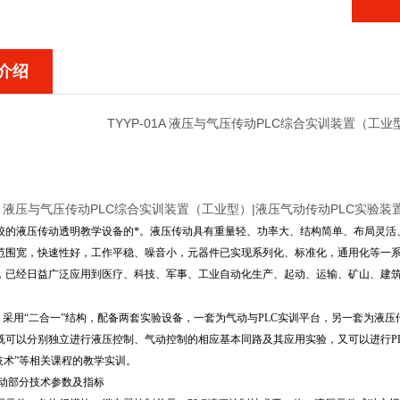
介绍
TYYP-01A 液压与气压传动PLC综合实训装置（工
01A 液压与气压传动PLC综合实训装置（工业型）|液压气动传动PLC实验装
校的液压传动透明教学设备的*。液压传动具有重量轻、功率大、结构简单、布局灵活
范围宽，快速性好，工作平稳、噪音小，元器件已实现系列化、标准化，通用化等一
，已经日益广泛应用到医疗、科技、军事、工业自动化生产、起动、运输、矿山、建
A
采用“二合一”结构，配备两套实验设备，一套为气动与PLC实训平台，另一套为液压
既可以分别独立进行液压控制、气动控制的相应基本同路及其应用实验，又可以进行PL
技术”等相关课程的教学实训。
动部分技术参数及指标