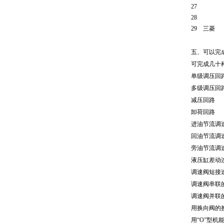
27
28
29
三菱
五、可以完
可完成几十
单级调压回
多级调压回
减压回路
卸荷回路
进油节流调
回油节流调
旁油节流调
液压缸差动
调速阀短接
调速阀串联
调速阀并联
用换向阀的
用“O”型机