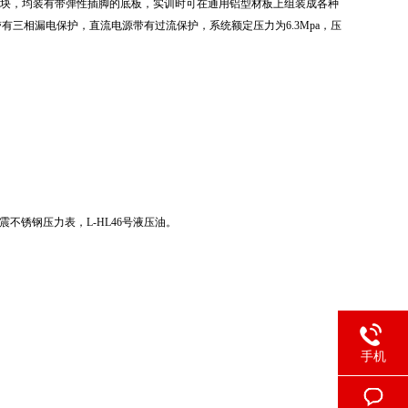
模块，均装有带弹性插脚的底板，实训时可在通用铝型材板上组装成各种
三相漏电保护，直流电源带有过流保护，系统额定压力为6.3Mpa，压
震不锈钢压力表，L-HL46号液压油。
手机