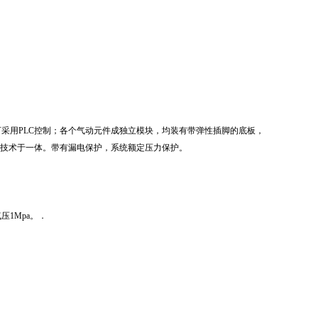
采用PLC控制；各个气动元件成独立模块，均装有带弹性插脚的底板，
制技术于一体。带有漏电保护，系统额定压力保护。
压1Mpa。．