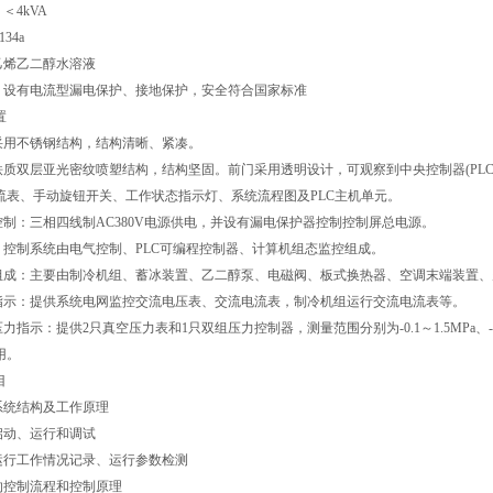
＜4kVA
34a
乙烯乙二醇水溶液
护：设有电流型漏电保护、接地保护，安全符合国家标准
置
：采用不锈钢结构，结构清晰、紧凑。
：铁质双层亚光密纹喷塑结构，结构坚固。前门采用透明设计，可观察到中央控制器(PL
流表、手动旋钮开关、工作状态指示灯、系统流程图及PLC主机单元。
控制：三相四线制AC380V电源供电，并设有漏电保护器控制控制屏总电源。
统：控制系统由电气控制、PLC可编程控制器、计算机组态监控组成。
本组成：主要由制冷机组、蓄冰装置、乙二醇泵、电磁阀、板式换热器、空调末端装置
压指示：提供系统电网监控交流电压表、交流电流表，制冷机组运行交流电流表等。
压力指示：提供2只真空压力表和1只双组压力控制器，测量范围分别为-0.1～1.5MPa、
用。
目
系统结构及工作原理
启动、运行和调试
调运行工作情况记录、运行参数检测
调的控制流程和控制原理