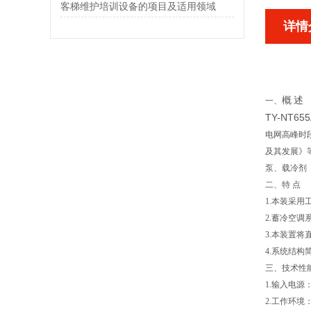
客梯维护培训设备的项目及适用领域
详情
概
述
一、
TY-NT
电网高峰时
及其发展》
泵、载冷剂
二、特 点
1.本装采
2.蓄冷空
3.本装置
4.系统结
三、技术性
1.输入电源：
2.工作环境：