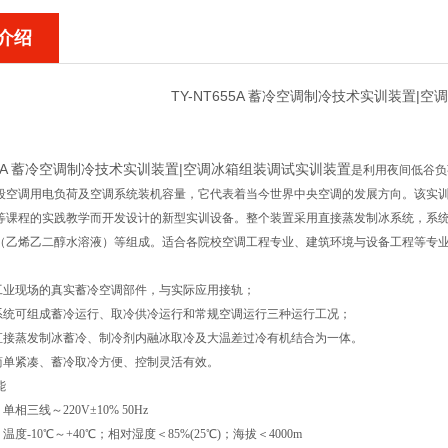
介绍
TY-NT655A 蓄冷空调制冷技术实训装置|
655A 蓄冷空调制冷技术实训装置|空调冰箱组装调试实训装置
是利用夜间低谷负
段空调用电负荷及空调系统装机容量，它代表着当今世界中央空调的发展方向。该实
等课程的实践教学而开发设计的新型实训设备。整个装置采用直接蒸发制冰系统，系
（乙烯乙二醇水溶液）等组成。适合各院校空调工程专业、建筑环境与设备工程等专
用工业现场的真实蓄冷空调部件，与实际应用接轨；
调系统可组成蓄冷运行、取冷供冷运行和常规空调运行三种运行工况；
将直接蒸发制冰蓄冷、制冷剂内融冰取冷及大温差过冷有机结合为一体。
构简单紧凑、蓄冷取冷方便、控制灵活有效。
能
单相三线～220V±10% 50Hz
温度-10℃～+40℃；相对湿度＜85%(25℃)；海拔＜4000m