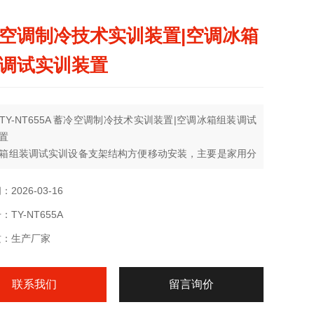
空调制冷技术实训装置|空调冰箱
调试实训装置
TY-NT655A 蓄冷空调制冷技术实训装置|空调冰箱组装调试
置
箱组装调试实训设备支架结构方便移动安装，主要是家用分
调的安装、维修、调试等实训操作提供一个很好的平台。本
有制冷剂回收设备，可对空调机中的制冷剂进行回收，回收
2026-03-16
剂可反复使用，这样不但可以有效的节约成本而且可以保护
TY-NT655A
质：生产厂家
联系我们
留言询价