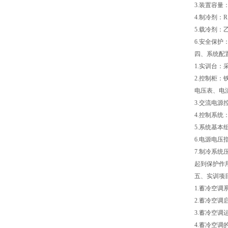
3.装置容量：
4.制冷剂：R1
5.载冷剂：
6.安全保
四、系统配
1.实训台
2.控制柜
电压表、电
3.交流电源
4.控制系
5.系统基
6.电源电
7.制冷系统
起到保护作
五、实训项
1.蓄冷空调
2.蓄冷空调
3.蓄冷空
4.蓄冷空