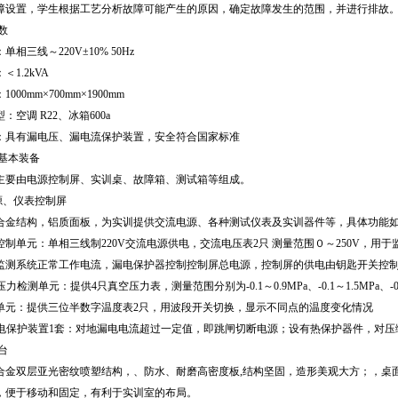
拟故障设置，学生根据工艺分析故障可能产生的原因，确定故障发生的范围，并进行排故
数
：单相三线～220V±10% 50Hz
＜1.2kVA
1000mm×700mm×1900mm
型：空调 R22、冰箱600a
保护：具有漏电压、漏电流保护装置，安全符合国家标准
的基本装备
主要由电源控制屏、实训桌、故障箱、测试箱等组成。
源、仪表控制屏
合金结构，铝质面板，为实训提供交流电源、各种测试仪表及实训器件等，具体功能
源控制单元：单相三线制220V交流电源供电，交流电压表2只 测量范围０～250V，
监测系统正常工作电流，漏电保护器控制控制屏总电源，控制屏的供电由钥匙开关控
统压力检测单元：提供4只真空压力表，测量范围分别为-0.1～0.9MPa、-0.1～1.5MPa
检测单元：提供三位半数字温度表2只，用波段开关切换，显示不同点的温度变化情况
型漏电保护装置1套：对地漏电电流超过一定值，即跳闸切断电源；设有热保护器件，对
台
合金双层亚光密纹喷塑结构，、防水、耐磨高密度板,结构坚固，造形美观大方；，桌
，便于移动和固定，有利于实训室的布局。