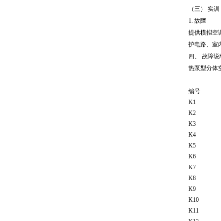
（三） 实训
1. 故障
提供模拟空
护电路、室
四、 故障说
热泵型分体
编号
K1
K2
K3
K4
K5
K6
K7
K8
K9
K10
K11