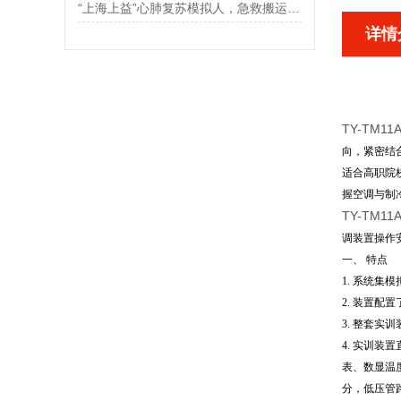
“上海上益”心肺复苏模拟人，急救搬运知识与技术
详情
TY-TM
向，紧密结
适合高职院
握空调与制
TY-TM11
调装置操作
一、 特点
1. 系统
2. 装置
3. 整套
4. 实训
表、数显温
分，低压管