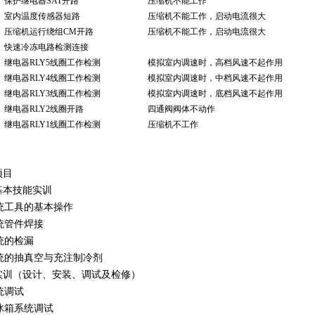
保护继电器SAT开路
压缩机不能工作
室内温度传感器短路
压缩机不能工作，启动电流很大
压缩机运行绕组CM开路
压缩机不能工作，启动电流很大
快速冷冻电路检测连接
继电器RLY5线圈工作检测
模拟室内调速时，高档风速不起作用
继电器RLY4线圈工作检测
模拟室内调速时，中档风速不起作用
继电器RLY3线圈工作检测
模拟室内调速时，底档风速不起作用
继电器RLY2线圈开路
四通阀阀体不动作
继电器RLY1线圈工作检测
压缩机不工作
项目
基本技能实训
系统工具的基本操作
系统管件焊接
系统的检漏
系统的抽真空与充注制冷剂
实训（设计、安装、调试及检修）
系统调试
电冰箱系统调试