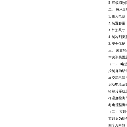
5. 可模
二、 技术参
1. 输入电源
2. 装置容量：
3. 外形尺寸：
4. 制冷剂类
5. 安全
三、 装置
本实训装置
（一） 1电
控制屏为铝
a) 交流电
启动电流及
b) 制冷系
c) 温度
d) 电流
（二） 实训
实训桌为铝
四个万向轮