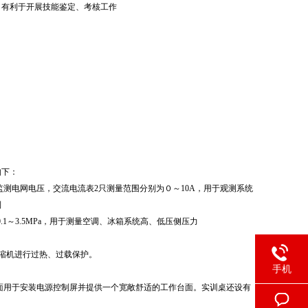
。有利于开展技能鉴定、考核工作
如下：
用于监测电网电压，交流电流表2只测量范围分别为０～10A，用于观测系统
制
、-0.1～3.5MPa，用于测量空调、冰箱系统高、低压侧压力
压缩机进行过热、过载保护。
手机
面用于安装电源控制屏并提供一个宽敞舒适的工作台面。实训桌还设有