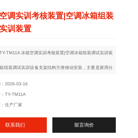
空调实训考核装置|空调冰箱组装
实训装置
TY-TM11A 冰箱空调实训考核装置|空调冰箱组装调试实训装
箱组装调试实训设备支架结构方便移动安装，主要是家用分
调的安装、维修、调试等实训操作提供一个很好的平台。本
有制冷剂回收设备，可对空调机中的制冷剂进行回收，回收
2026-03-16
剂可反复使用，这样不但可以有效的节约成本而且可以保护
TY-TM11A
质：生产厂家
联系我们
留言询价