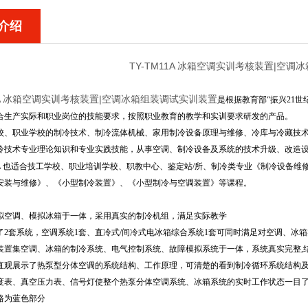
介绍
TY-TM11A 冰箱空调实训考核装置|空
11A 冰箱空调实训考核装置|空调冰箱组装调试实训装置
是根据教育部“振兴21
合生产实际和职业岗位的技能要求，按照职业教育的教学和实训要求研发的产品。
校、职业学校的制冷技术、制冷流体机械、家用制冷设备原理与维修、冷库与冷藏技
冷技术专业理论知识和专业实践技能，从事空调、制冷设备及系统的技术升级、改造
A
也适合技工学校、职业培训学校、职教中心、鉴定站/所、制冷类专业《制冷设备维
安装与维修》、《小型制冷装置》、《小型制冷与空调装置》等课程。
集模拟空调、模拟冰箱于一体，采用真实的制冷机组，满足实际教学
配置了2套系统，空调系统1套、直冷式/间冷式电冰箱综合系统1套可同时满足对空调、冰
实训装置集空调、冰箱的制冷系统、电气控制系统、故障模拟系统于一体，系统真实完整,
装置直观展示了热泵型分体空调的系统结构、工作原理，可清楚的看到制冷循环系统结构
度表、真空压力表、信号灯使整个热泵分体空调系统、冰箱系统的实时工作状态一目
路为蓝色部分