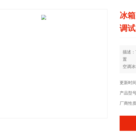
冰箱
调试
描述：
置
空调冰
体式空
装置配
更新时间：
的制冷
产品型号：
环境。
厂商性