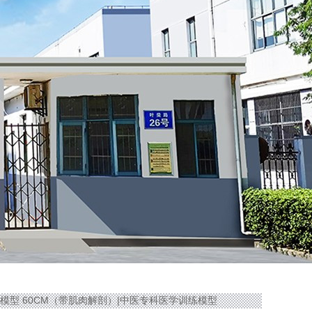
性针灸模型 60CM（带肌肉解剖）|中医专科医学训练模型