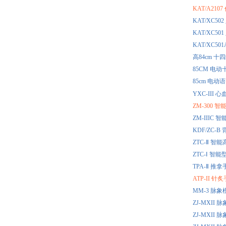
KAT/A21
KAT/XC
KAT/XC
KAT/XC
高84cm 
85CM 电
85cm 电
YXC-II
ZM-300
ZM-III
KDF/ZC
ZTC-Ⅱ 
ZTC-Ⅰ 
TPA-Ⅱ 
ATP-II
MM-3 脉
ZJ-MXI
ZJ-MXI