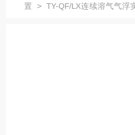
置
> TY-QF/LX连续溶气气
验装置