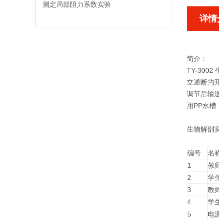
测定局部阻力系数实验
详情
简介：
TY-30
立通断的
调节后输
用PP水槽
生物解剖
编号
名
1
教
2
学
3
教
4
学
5
电