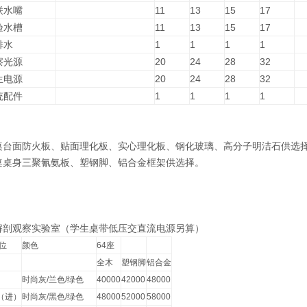
联水嘴
11
13
15
17
验水槽
11
13
15
17
排水
1
1
1
1
察光源
20
24
28
32
生电源
20
24
28
32
统配件
1
1
1
1
桌台面防火板、贴面理化板、实心理化板、钢化玻璃、高分子明洁石供选
桌桌身三聚氰氨板、塑钢脚、铝合金框架供选择。
解剖观察实验室（学生桌带低压交直流电源另算）
位
颜色
64座
全木
塑钢脚
铝合金
时尚灰/兰色/绿色
40000
42000
48000
（进）
时尚灰/黑色/绿色
48000
52000
58000