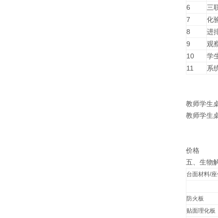
6
三
7
化
8
进
9
观
10
学
11
系
教师学生
教师学生
价格
五、生物
台面材料/座
防火板
贴面理化板