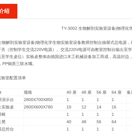
介绍
TY-3002 生物解剖实验室设备|物理
02 生物解剖实验室设备|物理化学生物实验室设备
教师控制台抽屉式总电源，教
开关（控制学生交流220V电源）。交流220V电源可由教室控制台输出
送至学生桌位）实验桌整体由德国进口木工机械设备加工而成，高温封边，
，PP铜质三联水嘴。
实验室配置清单
称
规格
40 座
48 座
56 座
64 座
备
师演示台
2800X700X850
1
1
1
1
生实验桌
2800X600X780
10
12
14
16
师椅
1
1
1
1
生凳
40
48
56
64
源总控台
1
1
1
1