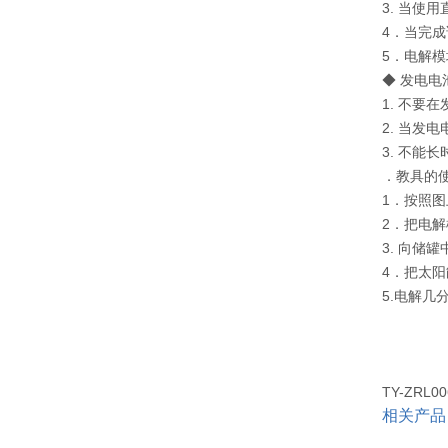
3. 当使
4．当完
5．电解
◆ 发电电
1. 不要
2. 当发
3. 不能
．教具的
1．按照
2．把电
3. 向储
4．把太
5.电解
TY-ZR
相关产品