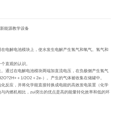
具|新能源教学设备
用在电解电池模块上，使水发生电解产生氢气和氧气。氢气和
一个直观的认识。
生。通过在电解电池模块两端加直流电压，在负极侧产生氢气
O?2H+＋1/2O2＋2e-）。产生的气体被收集在储罐中。
电化反应，并将化学能直接转换成电能的高效发电装置（化学
电池与内燃机相比，zui突出的优点是高的能量转化效率和低的环