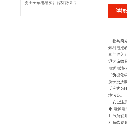
勇士全车电器实训台功能特点
详情
．教具简
燃料电池
氧气进入
通过该教
电解电池
（负极化学
质子交换
反应式为H
境污染。
．安全注
◆ 电解电
1. 只能
2. 每次