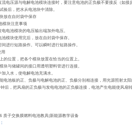
用直流电压源与电解电池模块连接时，要注意电池的正负极不要接反（如接反
成试验后，把水从电池块中清除。
模块放在自封袋中保存
池模块注意事项
在发电电池模块的电压输出端加外电压。
电电池模块使用完后，放在自封袋中保存。
长时间进行短路操作。可以瞬时进行短路操作。
使用
图上的位置，把各个模块放置在恰当的位置上。
解模块与储罐间的接口用透明塑料管进行连接。
罐中加入水，使电解电池充满水。
阳能电池板的正、负极与电解电池的正、负极分别相连接，用光源照射太阳
几分钟后，把风扇的正负极与发电电池的正负极连接，电池产生电能使风扇
L006 质子交换膜燃料电池教具|新能源教学设备
：