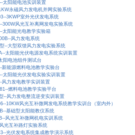
--
太阳能电池实训装置
-1KW
永磁风力发电机并网实验系统
03--3KWP
室外光伏发电系统
--300W
风光互补离网发电实验系统
-
太阳能光电教学实验箱
00B--
风力发电系统
型
--
大型双馈风力发电实验系统
A--
太阳能光伏电源发电系统实训装置
太阳电池组件测试台
-
新能源燃料电池教学实验台
--
太阳能光伏发电实验实训装置
-
风力发电教学实训装置
81--
燃料电池教学实验平台
型
--
风力发电整流逆变实训装置
6--10KW
风光互补微网发电系统教学实训台（室内外）
B--
基础型太阳能教仪系统
B--
风光互补微网机电实训系统
风光互补路灯实验系统
3--
光伏发电系统集成教学演示系统