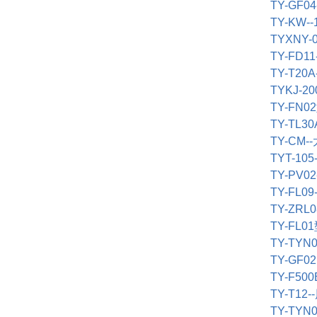
TY-GF04
TY-KW-
TYXNY-
TY-FD11
TY-T20A-
TYKJ-20
TY-FN02
TY-TL30
TY-CM--
TYT-105-
TY-PV02
TY-FL09-
TY-ZRL0
TY-FL01
TY-TYN0
TY-GF02
TY-F500
TY-T12--
TY-TYN0