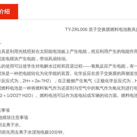
介绍
TY-ZRL006 质子交换膜燃料电池教
介
教具是利用光线照射在太阳能电池板上产生电能，然后利用产生的电能作
到发电模块产生电能，带动风扇转动。
具的使用可以使学生对电解水过程和其逆过程——氢氧反应产生电能，有
模块是一种把电能转化为化学能的装置。化学反应在质子交换膜的两侧发
反应式为，2H+＋2e-?H2），在正极侧产生氧气（正极化学反应式为，H2
膜燃料电池是一种将燃料氢气作为还原剂与空气中的氧气作为氧化剂进行
2＋1/2O2? H2O）。燃料电池可以作为发电站或车辆的动力源。燃料
意事项
池模块注意事项
使用去离子水。
使用前先用去离子水浸泡电极10分钟。