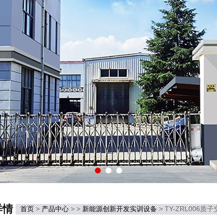
详情
首页
>
产品中心
> >
新能源创新开发实训设备
> TY-ZRL00