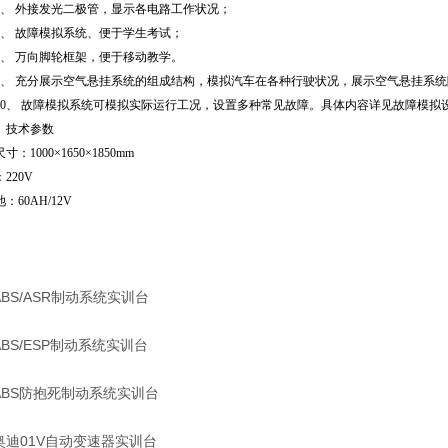
6、
外接发光二极管，显示各电路工作状况；
7、
故障模拟系统、便于学生考试；
8、
万向脚轮
框
架，便于移动教学。
9、
充分展示空气悬挂系统的组成结构，模拟汽车在各种行驶状况，展示空气悬挂系统
10、
故障模拟系统可模拟实际运行工况，设置多种常见故障。具体内容详见故障模拟
）
技术参数
寸：1000×1650×1850mm
220V
：60AH/12V
ABS/ASR制动系统实训台
ABS/ESP制动系统实训台
ABS防抱死制动系统实训台
奥迪01V自动变速器实训台