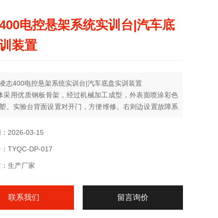
400电控悬架系统实训台|汽车底
训装置
凌志400电控悬架系统实训台|汽车底盘实训装置
体采用优质钢板骨架，经过机械加工成型，外表面喷涂彩色
塑。实验台背面设置对开门，方便维修。右则边设置故障系
部采用带刹车的万向轮，移动和固定两相宜方便调整设备的
置。整机坚固耐用又美观大方。
2026-03-15
TYQC-DP-017
板采用大型彩色喷绘原理图的高级教学面板,表面加装有机玻璃
铝合金边框包裹。
质：生产厂家
联系我们
留言询价