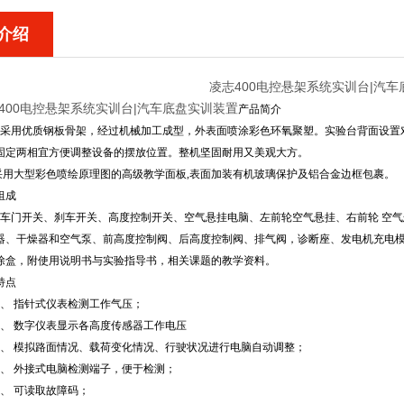
介绍
凌志400电控悬架系统实训台|汽
400电控悬架系统实训台|汽车底盘实训装置
产品简介
体采用优质钢板骨架，经过机械加工成型，外表面喷涂彩色环氧聚塑。实验台背面设置
固定两相宜方便调整设备的摆放位置。整机坚固耐用又美观大方。
板采用大型彩色喷绘原理图的高级教学面板,表面加装有机玻璃保护及铝合金边框包裹。
组成
00车门开关、刹车开关、高度控制开关、空气悬挂电脑、左前轮空气悬挂、右前轮 空
器、干燥器和空气泵、前高度控制阀、后高度控制阀、排气阀，诊断座、发电机充电
除盒，附使用说明书与实验指导书，相关课题的教学资料。
特点
1、
指针式仪表检测工作气压；
2、
数字仪表显示各高度传感器工作电压
3、
模拟路面情况、载荷变化情况、行驶状况进行电脑自动调整；
4、
外接式电脑检测端子，便于检测；
5、
可读取故障码；