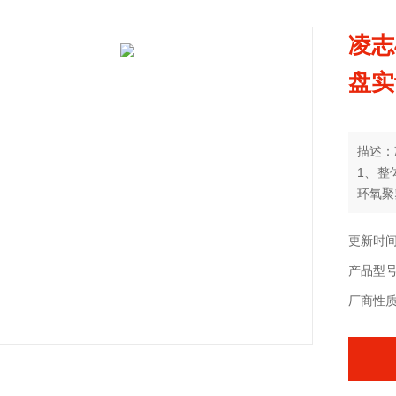
凌志
盘实
描述：
1、整
环氧聚
统。底
摆放位
更新时间：
产品型号：
2.面
保护及
厂商性