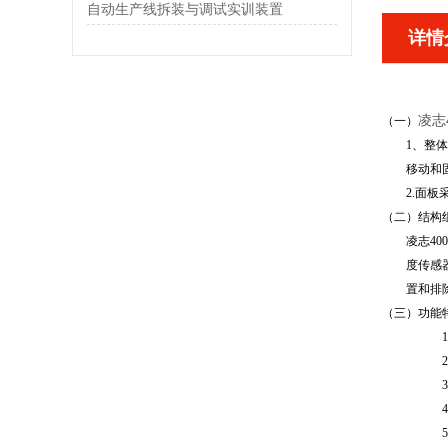
自动生产线拆装与调试实训装置
详情
凌志
（一）
1、整
移动和
2.面
（二）
结构
凌志4
度传感
置和排
（三）
功能