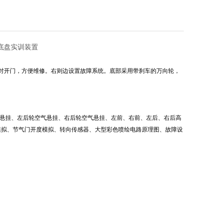
车底盘实训装置
对开门，方便维修。右则边设置故障系统。底部采用带刹车的万向轮，
气悬挂、左后轮空气悬挂、右后轮空气悬挂、左前、右前、左后、右后高
模拟、节气门开度模拟、转向传感器、大型彩色喷绘电路原理图、故障设