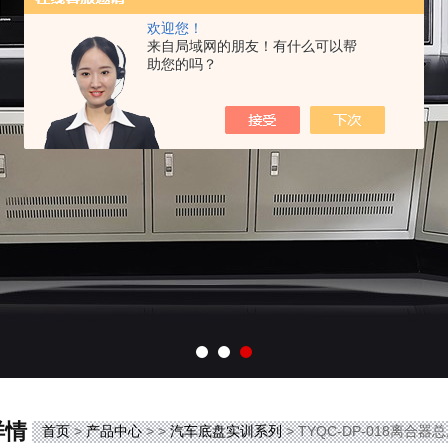
欢迎您！
来自局域网的朋友！有什么可以帮
助您的吗？
详情
首页
>
产品中心
> >
汽车底盘实训系列
> TYQC-DP-018离