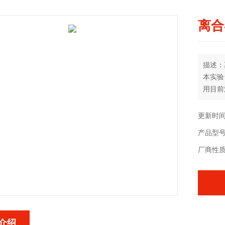
离合
描述：
本实验
用目前
应的输
能够正
更新时间：
产品型号：
厂商性
介绍