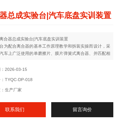
器总成实验台|汽车底盘实训装置
离合器总成实验台|汽车底盘实训装置
台为配合离合器的基本工作原理教学和拆装实操而设计，采
汽车上广泛使用的单磨擦片、膜片弹簧式离合器、并匹配相
出，输入轴、保持原车离合器总成结构，使整个离合器系统
常运转，可模拟离合系统的工作过程及拆装实习。
2026-03-15
TYQC-DP-018
质：生产厂家
联系我们
留言询价