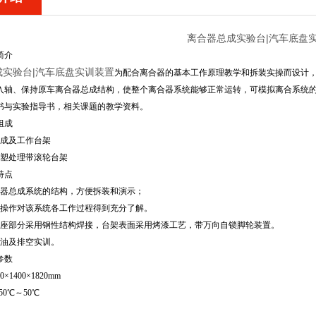
离合器总成实验台|汽车底盘
简介
成实验台|汽车底盘实训装置
为配合离合器的基本工作原理教学和拆装实操而设计
入轴、保持原车离合器总成结构，使整个离合器系统能够正常运转，可模拟离合系统
书与实验指导书，相关课题的教学资料。
组成
总成及工作台架
喷塑处理带滚轮台架
特点
合器总成系统的结构，方便拆装和演示；
际操作对该系统各工作过程得到充分了解。
底座部分采用钢性结构焊接，台架表面采用烤漆工艺，带万向自锁脚轮装置。
加油及排空实训。
参数
×1400×1820mm
0℃～50℃