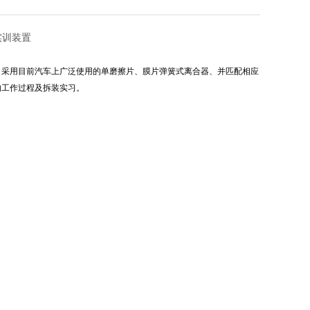
实训装置
，采用目前汽车上广泛使用的单磨擦片、膜片弹簧式离合器、并匹配相应
的工作过程及拆装实习。