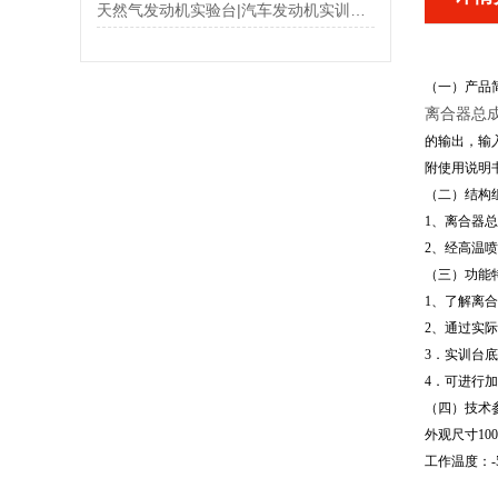
天然气发动机实验台|汽车发动机实训台功能特点
（一）产品
离合器总
的输出，输
附使用说明
（二）结构
1、离合器
2、经高温
（三）功能
1、了解离
2、通过实
3．实训台
4．可进行
（四）技术
外观尺寸1000
工作温度：-5