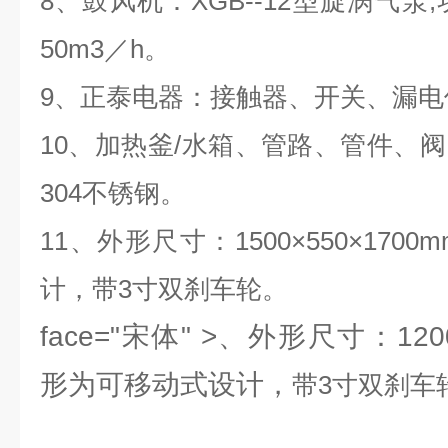
8、鼓风机：XGB--12型旋涡气泵,功
50m3／h。
9、正泰电器：接触器、开关、漏电
10、加热釜/水箱、管路、管件、
304不锈钢。
11、外形尺寸：1500×550×17
计，
带3寸
双
刹车轮。
face="宋体" >、外形尺寸：120
形为可移动式设计，
带3寸双刹车