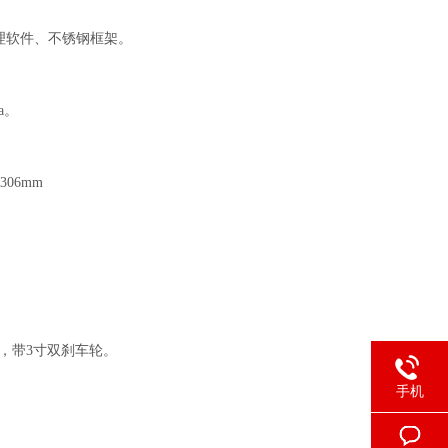
理软件、
不锈钢框架。
a。
06mm
，带3寸
双
刹车轮
。
手机