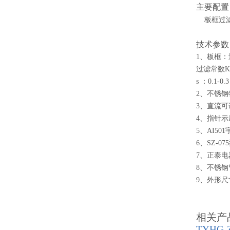
主要配置
板框过
技术参数
1、板框：
过滤常数K: 
s ：0.1-0
2、不锈钢物
3、直流可
4、指针示压
5、AI50
6、SZ-0
7、正泰
8、不锈
9、
外形尺
相关产
TYHG