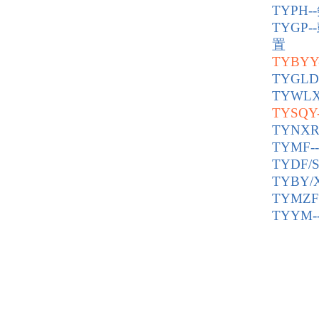
TYP
TYG
置
TYBY
TYGL
TYWL
TYS
TYNX
TYMF
TYDF
TYBY
TYMZ
TYYM