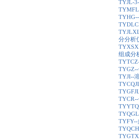
TYJL
TYMF
TYHG--
TYDL
TYJ
分分析
TYX
组成分
TYTC
TYGZ
TYJI
TYCQ
TYGF
TYCR
TYYT
TYQG
TYFY
TYQ
TYGT