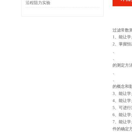
沿程阻力实验
过滤常数
1、能让
2、掌握
、
、
的测定方
、
、
的概念和
3、能让
4、能让
5、可进
6、能让学
7、能让
件的确定