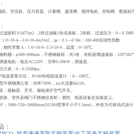
：
滤机、空压机、压力容器、计量槽、盛渣槽、搅拌电机、控制阀、
数据处
：
过滤面积 0.0475m2，2块过滤板1块洗涤板，2块框。过滤压力：0～0.3MP
1.0×10-4—5.0×10-4m3/m2，qe：0.1—0.5θe：100-400压缩性指数
.3，物性常数 k：1.0×10-9--3.5×10-9，温度：0--50℃。
料桶：φ500×600mm，不锈钢板框：共5块，有机玻璃滤液箱：320*282*3
调速电机：电压AC220V，功率0.50KW，调速器。
力表：0～0.250Mpa。
1宇电温度显示仪， Pt100热电阻温度计 ：0—100℃。
75型不锈钢离心泵：功率750W，zui大流量8m3/h。
电器：接触器、开关、漏电保护空气开关。
钢管路、管件及阀门不锈钢仪表柜：测控、电器设备在实验架上。
寸：
1
900×550×18600mm(
SU304璧厚不小于3.5mm
)，
外形为可移动式设计
品：
-ZPCQ--转盘液液萃取实验装置|化工装备实验装置