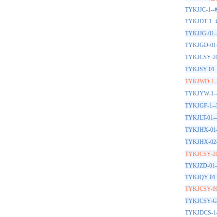
TYKJJC
TYKJDT
TYKJJG
TYKJGD
TYKJCS
TYKJSY-01-
TYKJWD
TYKJYW
TYKJGF
TYKJLT
TYKJHX
TYKJHX
TYKJCS
TYKJZD
TYKJQY
TYKJCS
TYKJCS
TYKJDC