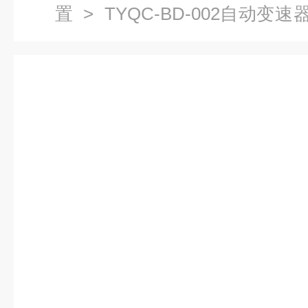
置
> TYQC-BD-002自动变
训设备|汽车解剖模型