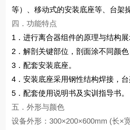
等）、
移动式的
安装底座等
、台架
四．功能特点
1．进行
离合器
组件
的
原理与结构展
2．
解剖关键部位，剖面涂不同颜色
3．配套安装
底
座
。
4．安装
底
座
采用钢性结构焊接，台
5．
配套使用说明书及实训指导书。
五．外形与颜色
设备外形：
3
00×200×
6
00mm
(
长
×