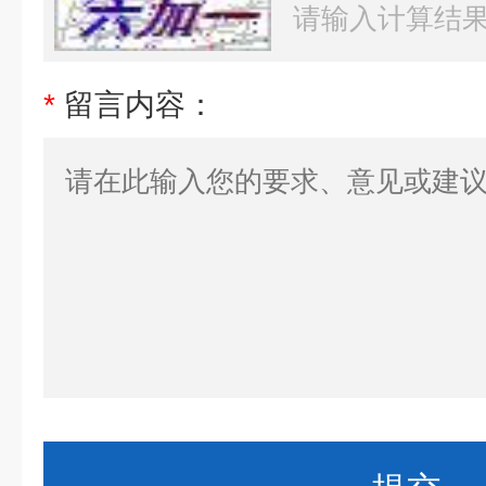
*
留言内容：