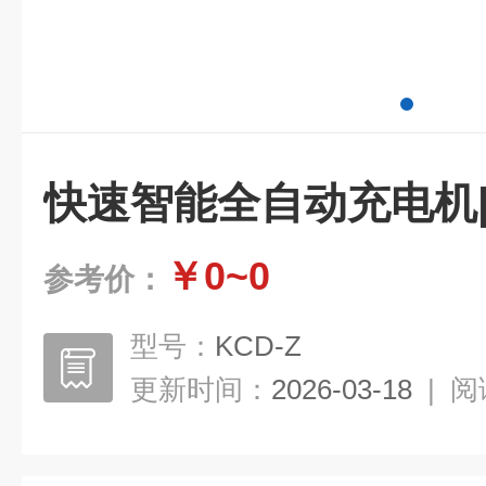
快速智能全自动充电机
￥0~0
参考价：
型号：
KCD-Z
更新时间：
2026-03-18
|
阅