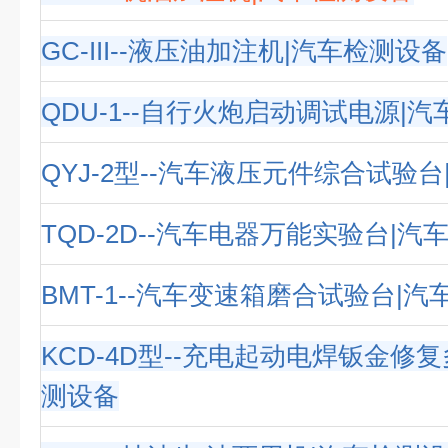
GC-III--液压油加注机|汽车检测设备
QDU-1--自行火炮启动调试电源|
QYJ-2型--汽车液压元件综合试验
TQD-2D--汽车电器万能实验台|汽
BMT-1--汽车变速箱磨合试验台|
KCD-4D型--充电起动电焊钣金修
测设备