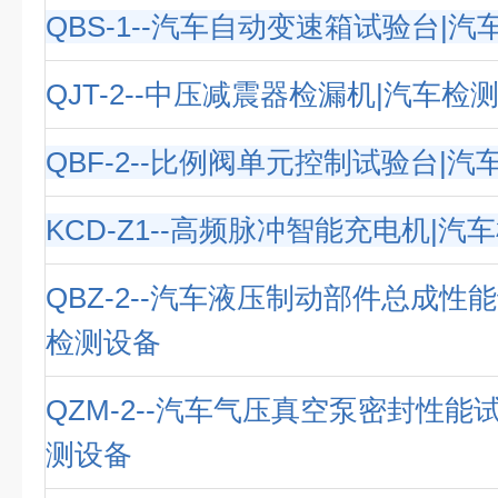
QBS-1--汽车自动变速箱试验台|
QJT-2--中压减震器检漏机|汽车检
QBF-2--比例阀单元控制试验台|
KCD-Z1--高频脉冲智能充电机|汽
QBZ-2--汽车液压制动部件总成性
检测设备
QZM-2--汽车气压真空泵密封性能
测设备