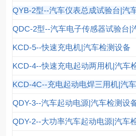
QYB-2型--汽车仪表总成试验台|
QDC-2型--汽车电子传感器试验台
KCD-5--快速充电机|汽车检测设备
KCD-4--快速充电起动两用机|汽
KCD-4C--充电起动电焊三用机|汽
QDY-3--汽车起动电源|汽车检测设
QDY-2--大功率汽车起动电源|汽车