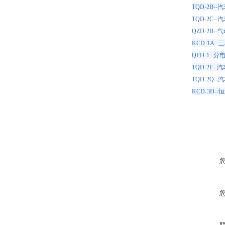
TQD-2B
TQD-2C
QZD-2B
KCD-1A
QFD-1-
TQD-2F
TQD-2Q
KCD-3D