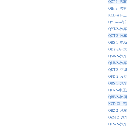
QZT-2-
QIH-3-
KCD-A1
QYB-2-
QYT-2-
QGT-2-
QBS-1-
QDY-2A
QSB-2-
QLB-2-
QKT-2-
QFD-2-
QBS-1-
QJT-2-
QBF-2-
KCD-Z1
QBZ-2-
QZM-2-
QCS-2-