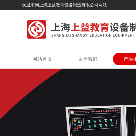
欢迎来到上海上益教育设备制造有限公司网站！
网站首页
关于我们
产品