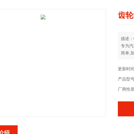
齿轮
描述：
专为汽
简单,
更新时间：
产品型号
厂商性
介绍