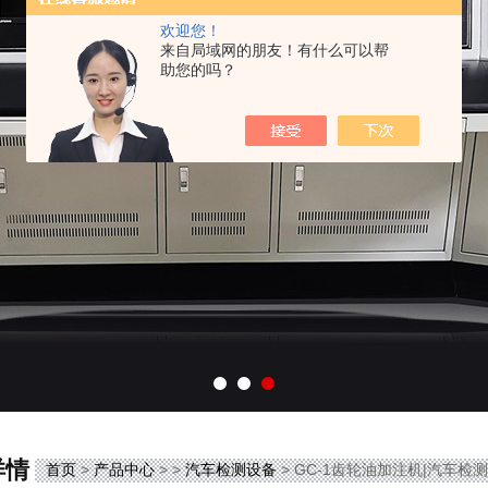
欢迎您！
来自局域网的朋友！有什么可以帮
助您的吗？
详情
首页
>
产品中心
> >
汽车检测设备
> GC-1齿轮油加注机|汽车检