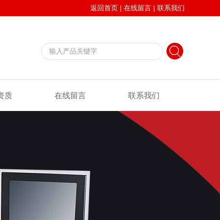
返回首页
|
在线留言
|
联系我们
资质
在线留言
联系我们