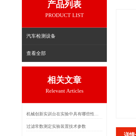
产品列表
PRODUCT LIST
汽车检测设备
查看全部
相关文章
Relevant Articles
机械创新实训台在实验中具有哪些性能特点？
过滤常数测定实验装置技术参数
详情