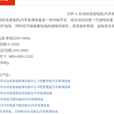
ZNF-1 自动恒流放电机|汽
 自动恒流放电机|汽车检测设备
是一种功能齐全、高自动化的新一代放电设备
维护放电，同时也可检验蓄电池的储电性能等；具有操作简便、放电安全
单相220V 50Hz
围:0-100A
范围:24V-100V
 680×450×1150
85Kg
关产品：
--汽车自动变速箱检测试验中心 A型豪华版|汽车检测设备
--汽车自动变速箱检测试验中心 B型普通版|汽车检测设备
--汽车自动变速箱实训试验台|汽车检测设备
--汽车电器万能试验台|汽车检测设备
-变频式汽车电器万能试验台|汽车检测设备
--汽车发电机、启动机综合试验台|汽车检测设备