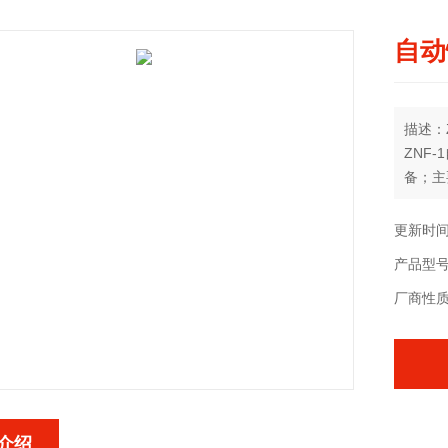
自动
描述：
ZNF
备；主
电池的
便、放
更新时间：
产品型号
厂商性
介绍