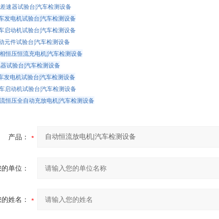
-汽车差速器试验台|汽车检测设备
--汽车发电机试验台|汽车检测设备
--汽车启动机试验台|汽车检测设备
--气动元件试验台|汽车检测设备
--三相恒压恒流充电机|汽车检测设备
-分电器试验台|汽车检测设备
--汽车发电机试验台|汽车检测设备
--汽车启动机试验台|汽车检测设备
--恒流恒压全自动充放电机|汽车检测设备
产品：
您的单位：
您的姓名：