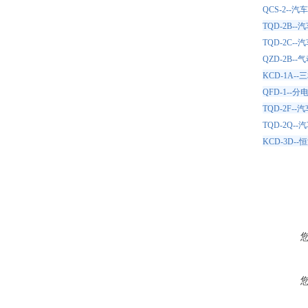
QCS-2-
TQD-2B
TQD-2C
QZD-2B
KCD-1A
QFD-1-
TQD-2F
TQD-2Q
KCD-3D