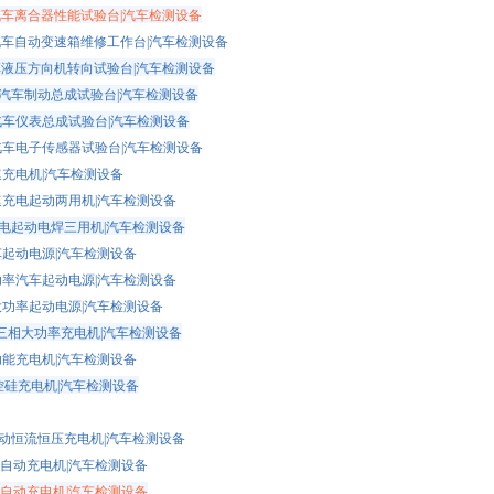
--汽车离合器性能试验台|汽车检测设备
--汽车自动变速箱维修工作台|汽车检测设备
-汽车液压方向机转向试验台|汽车检测设备
型--汽车制动总成试验台|汽车检测设备
--汽车仪表总成试验台|汽车检测设备
--汽车电子传感器试验台|汽车检测设备
快速充电机|汽车检测设备
-快速充电起动两用机|汽车检测设备
--充电起动电焊三用机|汽车检测设备
-汽车起动电源|汽车检测设备
-大功率汽车起动电源|汽车检测设备
-特大功率起动电源|汽车检测设备
--三相大功率充电机|汽车检测设备
-多功能充电机|汽车检测设备
-可控硅充电机|汽车检测设备
--自动恒流恒压充电机|汽车检测设备
-三路自动充电机|汽车检测设备
-二路自动充电机|汽车检测设备