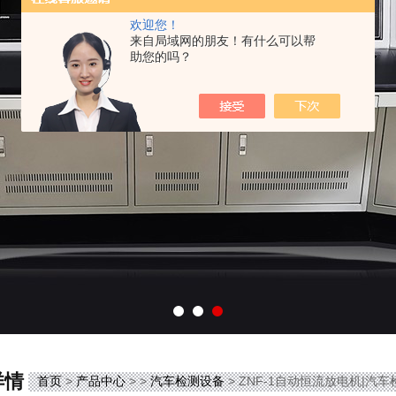
欢迎您！
来自局域网的朋友！有什么可以帮
助您的吗？
详情
首页
>
产品中心
> >
汽车检测设备
> ZNF-1自动恒流放电机|汽