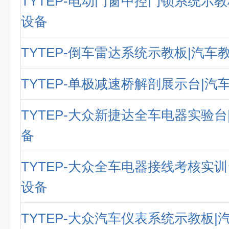
TYTEP-电动门窗中控门锁系统示教
设备
TYTEP-倒车雷达系统示教板|汽车
TYTEP-单极减速桥解剖展示台|汽
TYTEP-大众新捷达全车电器实验台
备
TYTEP-大众全车电器接线考核实训
设备
TYTEP-大众汽车仪表系统示教板|