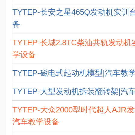
TYTEP-长安之星465Q发动机实训
备
TYTEP-长城2.8TC柴油共轨发动
学设备
TYTEP-磁电式起动机模型|汽车教
TYTEP-大型发动机拆装翻转架|汽
TYTEP-大众2000型时代超人AJR
汽车教学设备