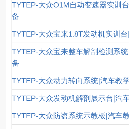
TYTEP-大众O1M自动变速器实训
备
TYTEP-大众宝来1.8T发动机实训
TYTEP-大众宝来整车解剖检测系统
备
TYTEP-大众动力转向系统|汽车教
TYTEP-大众发动机解剖展示台|汽
TYTEP-大众防盗系统示教板|汽车