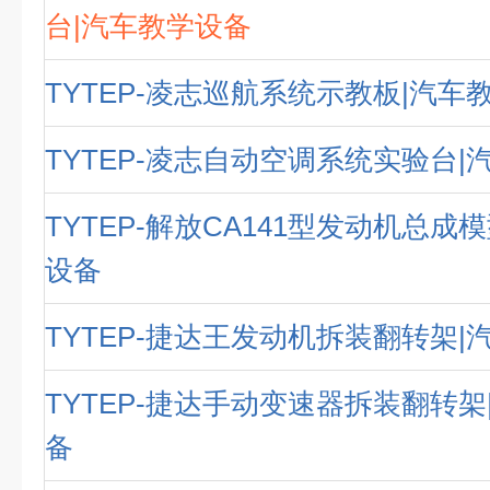
台|汽车教学设备
TYTEP-凌志巡航系统示教板|汽车
TYTEP-凌志自动空调系统实验台|
TYTEP-解放CA141型发动机总成
设备
TYTEP-捷达王发动机拆装翻转架|
TYTEP-捷达手动变速器拆装翻转架
备