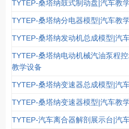
TYTEP-桑塔纳鼓式制动盘|汽车教
TYTEP-桑塔纳分电器模型|汽车教
TYTEP-桑塔纳发动机总成模型|汽
TYTEP-桑塔纳电动机械汽油泵程控
教学设备
TYTEP-桑塔纳变速器总成模型|汽
TYTEP-桑塔纳变速器模型|汽车教
TYTEP-汽车离合器解剖展示台|汽