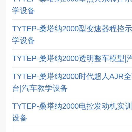
学设备
TYTEP-桑塔纳2000型变速器程控
学设备
TYTEP-桑塔纳2000透明整车模型
TYTEP-桑塔纳2000时代超人AJ
台|汽车教学设备
TYTEP-桑塔纳2000电控发动机实
设备