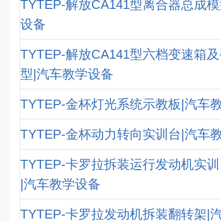
TYTEP-解放CA141型离合器总成
设备
TYTEP-解放CA141型六档变速箱
型|汽车教学设备
TYTEP-金杯灯光系统示教板|汽车
TYTEP-金杯动力转向实训台|汽车
TYTEP-卡罗拉拆装运行发动机实
|汽车教学设备
TYTEP-卡罗拉发动机拆装翻转架|