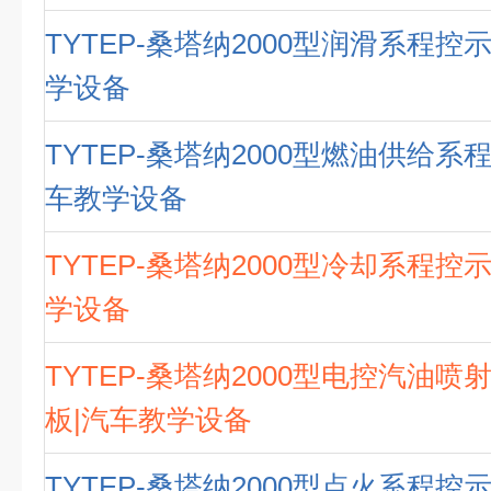
TYTEP-桑塔纳2000型润滑系程控
学设备
TYTEP-桑塔纳2000型燃油供给系
车教学设备
TYTEP-桑塔纳2000型冷却系程控
学设备
TYTEP-桑塔纳2000型电控汽油
板|汽车教学设备
TYTEP-桑塔纳2000型点火系程控