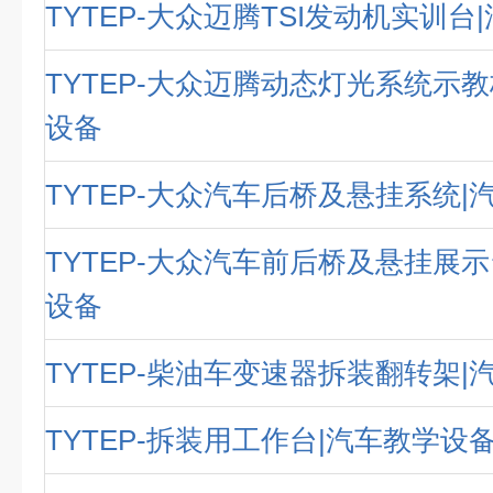
TYTEP-大众迈腾TSI发动机实训台
TYTEP-大众迈腾动态灯光系统示教
设备
TYTEP-大众汽车后桥及悬挂系统|
TYTEP-大众汽车前后桥及悬挂展示
设备
TYTEP-柴油车变速器拆装翻转架|
TYTEP-拆装用工作台|汽车教学设