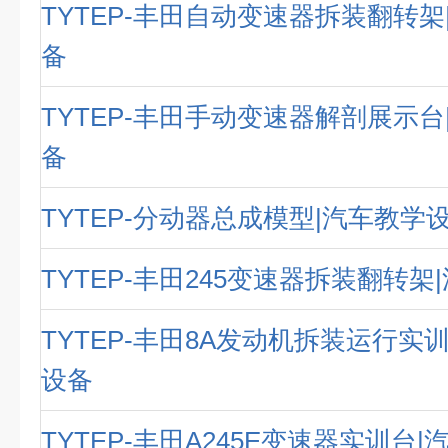
TYTEP-丰田自动变速器拆装翻转架
备
TYTEP-丰田手动变速器解剖展示台
备
TYTEP-分动器总成模型|汽车教学
TYTEP-丰田245变速器拆装翻转
TYTEP-丰田8A发动机拆装运行实
设备
TYTEP-丰田A245E变速器实训台