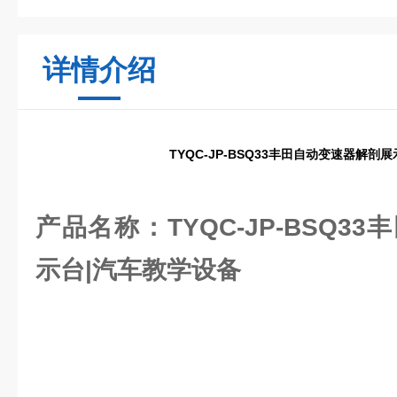
详情介绍
TYQC-JP-BSQ33
丰田自动变速器解剖展
产品名称：
TYQC-JP-BSQ33
丰
示台|汽车教学设备