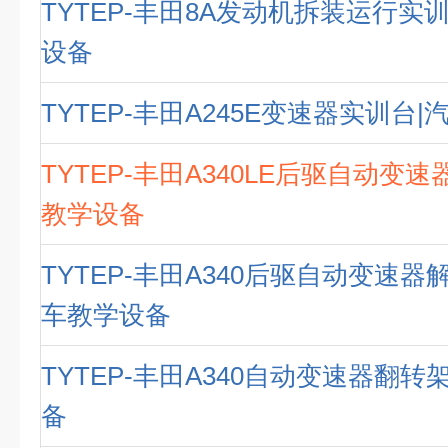
TYTEP-丰田8A发动机拆装运行实
设备
TYTEP-丰田A245E变速器实训台
TYTEP-丰田A340LE后驱自动变
教学设备
TYTEP-丰田A340后驱自动变速器
车教学设备
TYTEP-丰田A340自动变速器翻转
备