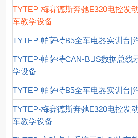
TYTEP-梅赛德斯奔驰E320电控发
车教学设备
TYTEP-帕萨特B5全车电器实训台
TYTEP-帕萨特CAN-BUS数据总
学设备
TYTEP-帕萨特B5全车电器实训台
TYTEP-梅赛德斯奔驰E320电控发
车教学设备