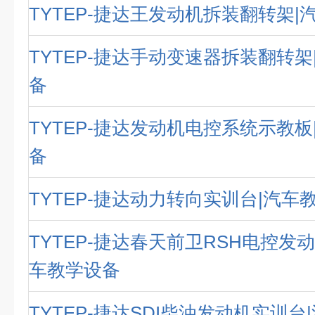
TYTEP-捷达王发动机拆装翻转架|
TYTEP-捷达手动变速器拆装翻转架
备
TYTEP-捷达发动机电控系统示教板
备
TYTEP-捷达动力转向实训台|汽车
TYTEP-捷达春天前卫RSH电控发
车教学设备
TYTEP-捷达SDI柴油发动机实训