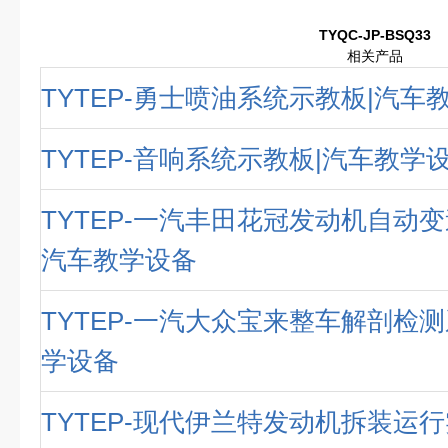
TYQC-JP-BSQ33
相关产品
TYTEP-勇士喷油系统示教板|汽车
TYTEP-音响系统示教板|汽车教学
TYTEP-一汽丰田花冠发动机自动变
汽车教学设备
TYTEP-一汽大众宝来整车解剖检测
学设备
TYTEP-现代伊兰特发动机拆装运行