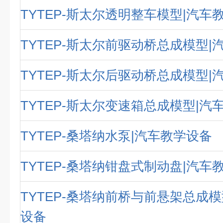
TYTEP-斯太尔透明整车模型|汽车
TYTEP-斯太尔前驱动桥总成模型|
TYTEP-斯太尔后驱动桥总成模型|
TYTEP-斯太尔变速箱总成模型|汽
TYTEP-桑塔纳水泵|汽车教学设备
TYTEP-桑塔纳钳盘式制动盘|汽车
TYTEP-桑塔纳前桥与前悬架总成模
设备