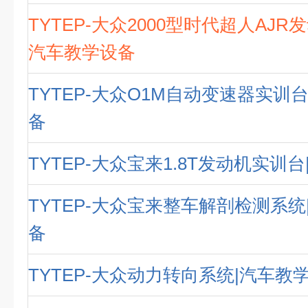
TYTEP-大众2000型时代超人AJR
汽车教学设备
TYTEP-大众O1M自动变速器实训
备
TYTEP-大众宝来1.8T发动机实训
TYTEP-大众宝来整车解剖检测系统
备
TYTEP-大众动力转向系统|汽车教