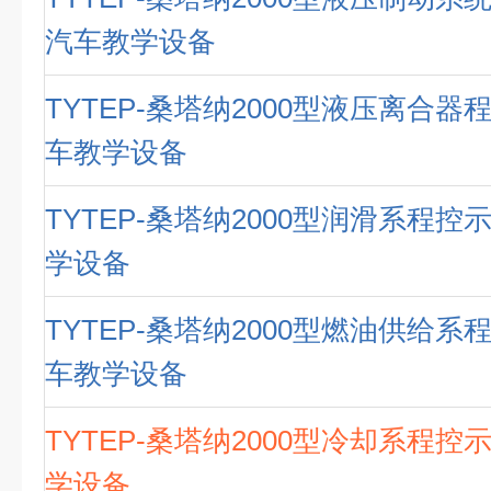
汽车教学设备
TYTEP-桑塔纳2000型液压离合器
车教学设备
TYTEP-桑塔纳2000型润滑系程控
学设备
TYTEP-桑塔纳2000型燃油供给系
车教学设备
TYTEP-桑塔纳2000型冷却系程控
学设备