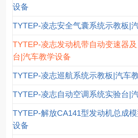
设备
TYTEP-凌志安全气囊系统示教板|
TYTEP-凌志发动机带自动变速器
台|汽车教学设备
TYTEP-凌志巡航系统示教板|汽车
TYTEP-凌志自动空调系统实验台|
TYTEP-解放CA141型发动机总成
设备