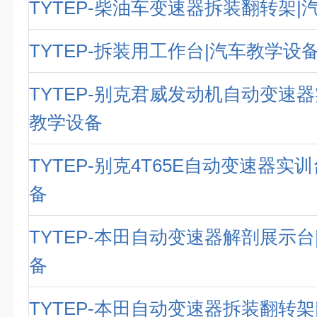
TYTEP-柴油车变速器拆装翻转架|
TYTEP-拆装用工作台|汽车教学设
TYTEP-别克君威发动机自动变速器
教学设备
TYTEP-别克4T65E自动变速器实
备
TYTEP-本田自动变速器解剖展示台
备
TYTEP-本田自动变速器拆装翻转架