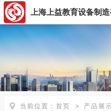
上海上益教育设备制造
司
当前位置：
首页
>
产品展