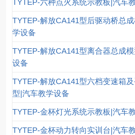
TYTEP-六种点火系统示教板|汽车
TYTEP-解放CA141型后驱动桥总
学设备
TYTEP-解放CA141型离合器总成
设备
TYTEP-解放CA141型六档变速箱
型|汽车教学设备
TYTEP-金杯灯光系统示教板|汽车
TYTEP-金杯动力转向实训台|汽车