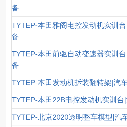
备
TYTEP-本田雅阁电控发动机实训台
备
TYTEP-本田前驱自动变速器实训台
备
TYTEP-本田发动机拆装翻转架|汽
TYTEP-本田22B电控发动机实训
TYTEP-北京2020透明整车模型|