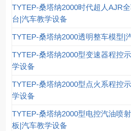
TYTEP-桑塔纳2000时代超人AJ
台|汽车教学设备
TYTEP-桑塔纳2000透明整车模型
TYTEP-桑塔纳2000型变速器程控
学设备
TYTEP-桑塔纳2000型点火系程控
学设备
TYTEP-桑塔纳2000型电控汽油
板|汽车教学设备