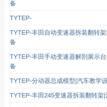
备
TYTEP-
TYTEP-丰田自动变速器拆装翻转架
备
TYTEP-丰田手动变速器解剖展示台
备
TYTEP-分动器总成模型|汽车教学
TYTEP-丰田245变速器拆装翻转