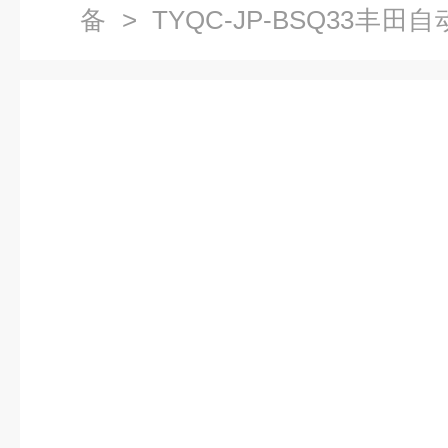
备
> TYQC-JP-BSQ33丰
车教学设备