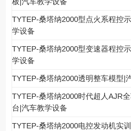
板|汽车教学设备
TYTEP-桑塔纳2000型点火系程控
学设备
TYTEP-桑塔纳2000型变速器程控
学设备
TYTEP-桑塔纳2000透明整车模型
TYTEP-桑塔纳2000时代超人AJ
台|汽车教学设备
TYTEP-桑塔纳2000电控发动机实