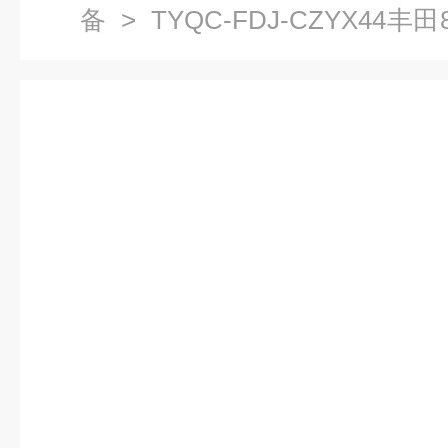
备
> TYQC-FDJ-CZYX4
台|汽车教学设备