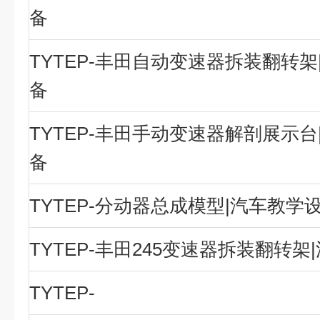
备
TYTEP-丰田自动变速器拆装翻转架
备
TYTEP-丰田手动变速器解剖展示台
备
TYTEP-分动器总成模型|汽车教学
TYTEP-丰田245变速器拆装翻转
TYTEP-