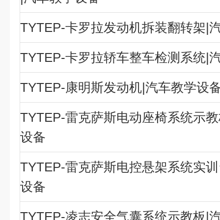
TYTEP-卡罗拉发动机拆装翻转架|
TYTEP-卡罗拉轿车整车检测系统|
TYTEP-康明斯发动机|汽车教学设
TYTEP-雷克萨斯电动座椅系统示教
设备
TYTEP-雷克萨斯电控悬架系统实训
设备
TYTEP-凌志安全气囊系统示教板|