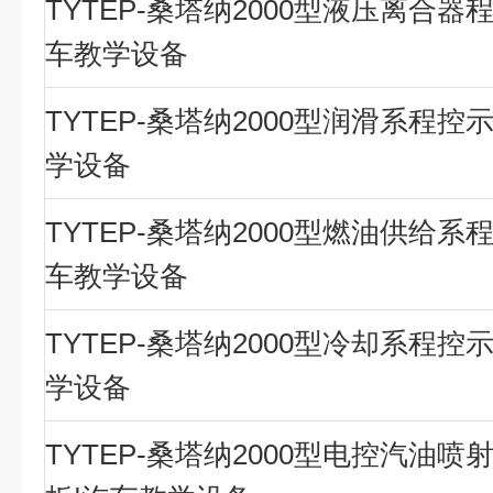
TYTEP-桑塔纳2000型液压离合器
车教学设备
TYTEP-桑塔纳2000型润滑系程控
学设备
TYTEP-桑塔纳2000型燃油供给系
车教学设备
TYTEP-桑塔纳2000型冷却系程控
学设备
TYTEP-桑塔纳2000型电控汽油