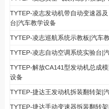
TYTEP-凌志发动机带自动变速器
台|汽车教学设备
TYTEP-凌志巡航系统示教板|汽车
TYTEP-凌志自动空调系统实验台|
TYTEP-解放CA141型发动机总成
设备
TYTEP-捷达王发动机拆装翻转架|
TYTEP-捷达手动变速器拆装翻转架