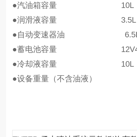
●汽油箱容量 10L
●润滑液容量 3.5L
●自动变速器油 6.5
●蓄电池容量 12V42
●冷却液容量 10L
●设备重量（不含油液） 28