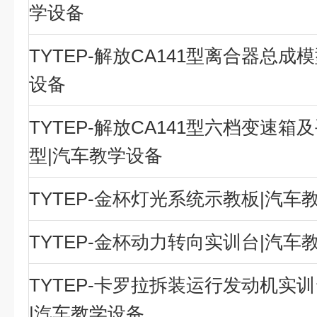
学设备
TYTEP-解放CA141型离合器总成
设备
TYTEP-解放CA141型六档变速箱
型|汽车教学设备
TYTEP-金杯灯光系统示教板|汽车
TYTEP-金杯动力转向实训台|汽车
TYTEP-卡罗拉拆装运行发动机实
|汽车教学设备