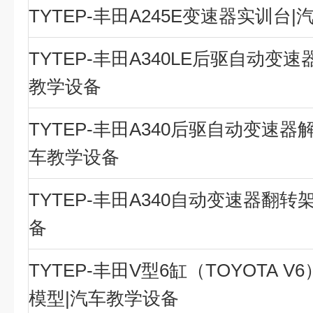
TYTEP-丰田A245E变速器实训台
TYTEP-丰田A340LE后驱自动变
教学设备
TYTEP-丰田A340后驱自动变速器
车教学设备
TYTEP-丰田A340自动变速器翻转
备
TYTEP-丰田V型6缸（TOYOTA 
模型|汽车教学设备